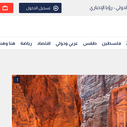
ولي - رؤيا الإخباري
تسجيل الدخول
فلسطين
طقس
عربي ودولي
اقتصاد
رياضة
هنا وهن
1