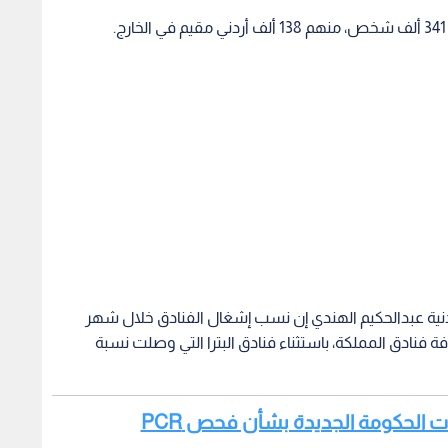
دنية عبدالحكيم الهندي إن نسب إشغال الفنادق خلال شهر
وشباط الماضيين، بلغت دون 18% في كافة فنادق المملكة، باستثناء فنادق البترا التي وصلت نسبة
رارات الحكومة الجديدة بشأن فحص PCR
ية شهر آذار الحالي، بالتزامن مع الإجراءات التخفيفية، حيث
 نحو 35%.
وقال الهندي: "لو كانت نسب الإشغال مرتفعة خلال أول شهرين من عام 2022، نتيجة زيادة أعداد الزوار للأردن، لما
 المنشآت العاملة في القطاع في برامج الحماية التي