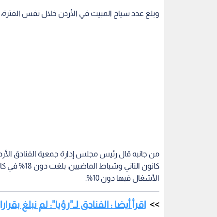
من جانبه قال رئيس مجلس إدارة جمعية الفنادق الأر
كانون الثاني 
الأشغال فيها دون 10%.
اقرأ أيضا : الفنادق لـ"رؤيا": لم نبلغ بق
وأضاف الهندي لـ"رؤيا" أن نسب الإشغال تحسنت مع بدا
وصلت نسبة الإشغال خلال الثلث الأول من الشهر الحالي
طالبنا مؤسسة الضمان الاجتماعي، بضرورة شمول كافة
أطلقتها المؤسسة للتعامل مع اضرار جائحة كورونا".
الأردن
هيئة تنشيط السياحة