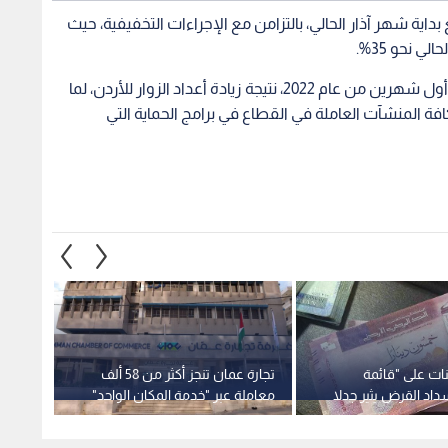
نات على "قائمة
تجارة عمان تنجز أكثر من 58 ألف
القرالة
اد القرض يثير جدلا
معاملة عبر "خدمة المكان الواحد"
العواص
المالية ومسؤولية
بالربع الثاني من 2026
نحققه ب
ن.. فيديو
1