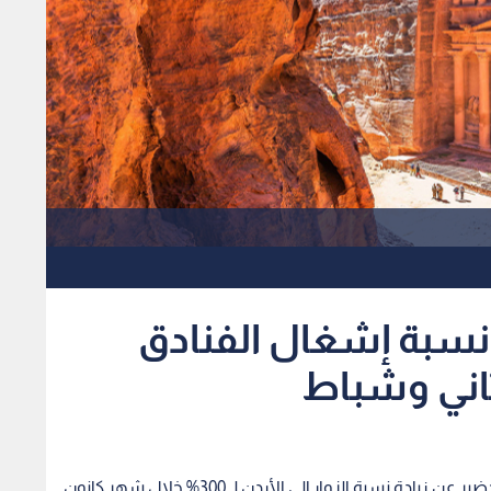
ية الفنادق": ١٨% نسبة إشغال الفنادق
اني وشباط
كشف مساعد مدير عام هيئة تنشيط السياحة يزن الخضير عن زيادة نسبة الزوار إلى الأردن لـ 300% خلال شهر كانون