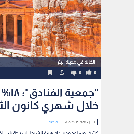
الخزنة في مدينة البترا
0
0
"جمع
خلال شهري كانون الث
نشر :
19:36 2022/3/13
|
اقتصاد