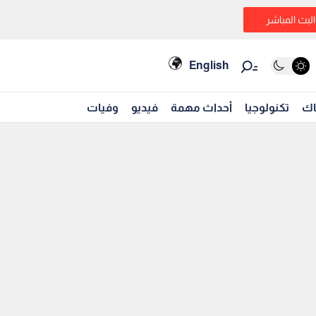
البث المباشر
English
اك
تكنولوجيا
أحداث مهمة
فيديو
وفيات