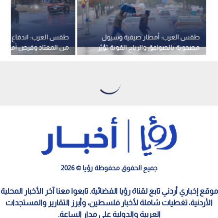
طقس العرب: أمطار صيفية وسيول
طقس العرب: اندفاع كتلة ه
مصحوبة بالصواعق والرياح القوية تؤثر
من المعتاد وفرص أمطار
على 9 دول عربية
الأردن الخميس
جميع الحقوق محفوظة رؤيا © 2026
موقع إخباري أردني تابع لقناة رؤيا الفضائية. تابعوا معنا آخر الأخبار المحلية
الأردنية، تغطيات شاملة لأخبار فلسطين، وأبرز التقارير والمستجدات
العربية والدولية على مدار الساعة.