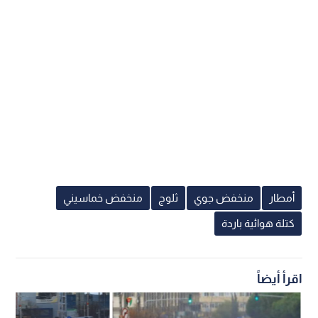
أمطار
منخفض جوي
ثلوج
منخفض خماسيني
كتلة هوائية باردة
اقرأ أيضاً