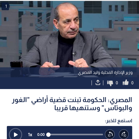
1
وزير الإدارة المحلية وليد المصري
0
0
المصري: الحكومة تبنت قضية أراضي "الغور
والبوتاس" وستنهيها قريبا
استمع للخبر:
1
x
0:00