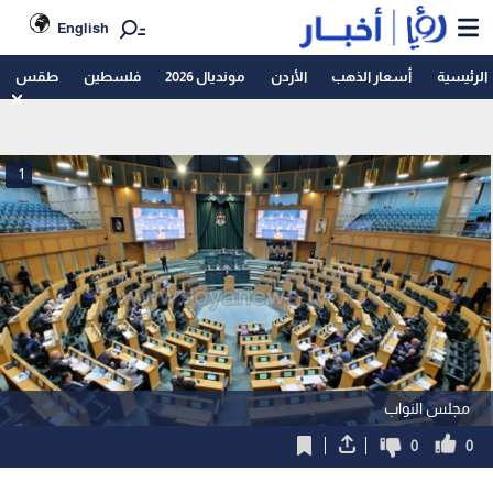
English
الرئيسية
أسعار الذهب
الأردن
مونديال 2026
فلسطين
طقس
1
مجلس النواب
0
0