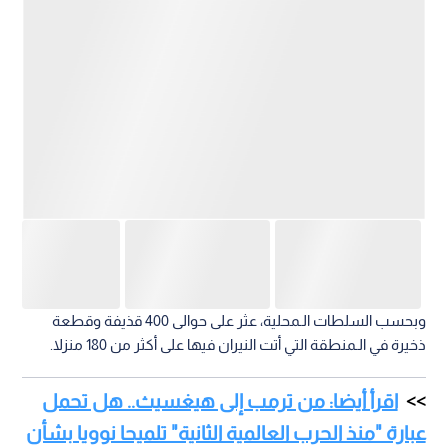
وبحسب السلطات الـمحلية، عثر على حوالى 400 قذيفة وقطعة
ذخيرة في الـمنطقة التي أتت النيران فيها على أكثر من 180 منزلا.
اقرأ أيضا: من ترمب إلى هيغسيث.. هل تحمل
عبارة "منذ الحرب العالمية الثانية" تلميحا نوويا بشأن