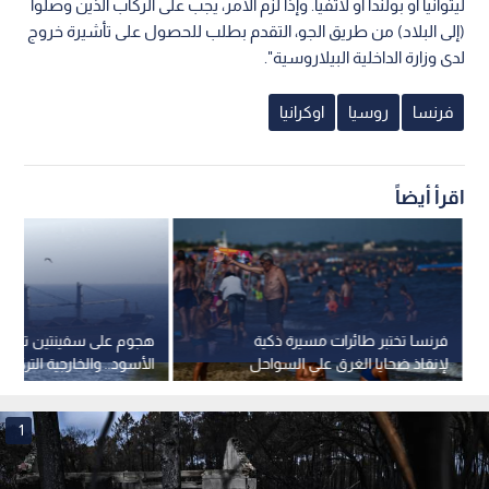
ليتوانيا أو بولندا أو لاتفيا. وإذا لزم الأمر، يجب على الركاب الذين وصلوا
(إلى البلاد) من طريق الجو، التقدم بطلب للحصول على تأشيرة خروج
لدى وزارة الداخلية البيلاروسية".
فرنسا
روسيا
اوكرانيا
اقرأ أيضاً
فرنسا تختبر طائرات مسيرة ذكية
هجوم على سفينتين تركيتي
لإنقاذ ضحايا الغرق على السواحل
الأسود.. والخارجية التركية 
1