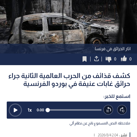
اثار الحرائق في فرنسا
0
0
كشف قذائف من الحرب العالمية الثانية جراء
حرائق غابات عنيفة في بوردو الفرنسية
استمع للخبر:
1
x
0:00
ملاحظة: النص المسموع ناتج عن نظام آلي
نشر :
2:04 2026/8/4
|