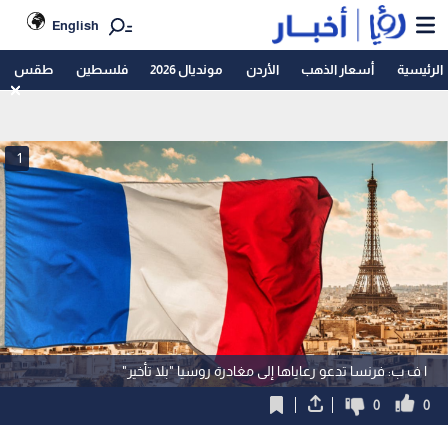
English
الرئيسية
أسعار الذهب
الأردن
مونديال 2026
فلسطين
طقس
1
ا ف ب: فرنسا تدعو رعاياها إلى مغادرة روسيا "بلا تأخير"
0
0