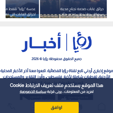
حرائق غابات ضخمة تجتاح مدينة
عدسة "رؤيا" تلتقط مشا
سبوكان بواشنطن وتدمر مئات
لحرائق الغابات التي تهدد 
المباني
السياحية
جميع الحقوق محفوظة رؤيا © 2026
موقع إخباري أردني تابع لقناة رؤيا الفضائية. تابعوا معنا آخر الأخبار المحلية
الأردنية، تغطيات شاملة لأخبار فلسطين، وأبرز التقارير والمستجدات
العربية والدولية على مدار الساعة.
هذا الموقع يستخدم ملف تعريف الارتباط Cookie
لمزيد من المعلومات ، يرجى قراءة
سياسة الخصوصية
اوافق