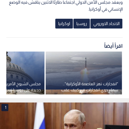
ويعقد مجلس الأمن الدولي اجتماعا طارئا الاثنين يناقش فيه الوضع
الإنساني في أوكرانيا.
الاتحاد الاوروبي
روسيا
اوكرانيا
اقرأ أيضاً
"انفجارات تهز العاصمة الأوكرانية"..
مجلس الشيوخ الأمريكي يت
سماع دوي انفجارات في كييف عقب
جديدة على روسيا تستهد
تحذير من هجوم بصواريخ بالستية
الطاقة
1