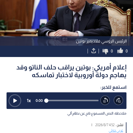
الرئيس الروسي فلاديمير بوتين
0
0
إعلام أمريكي: بوتين يراقب حلف الناتو وقد
يهاجم دولة أوروبية لاختبار تماسكه
استمع للخبر:
1
x
0:00
ملاحظة: النص المسموع ناتج عن نظام آلي
نشر :
4:52 2026/8/7
|
عربي دولي