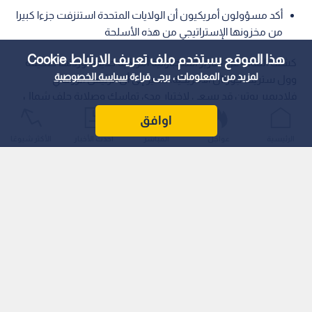
أكد مسؤولون أمريكيون أن الولايات المتحدة استنزفت جزءا كبيرا
من مخزونها الإستراتيجي من هذه الأسلحة
هذا الموقع يستخدم ملف تعريف الارتباط Cookie
كشف النقاب عن تقارير استخباراتية أمريكية جديدة أوردتها صحيفة
لمزيد من المعلومات ، يرجى قراءة
سياسة الخصوصية
وول ستريت جورنال الأمريكية، تشير إلى أن الرئيس الروسي
فلاديمير بوتين قد يسعى لاختبار مدى تماسك وصلابة حلف شمال
الأطلسي (الناتو) خلال السنوات القليلة القادمة.
اوافق
الرئيسية
عواجل
المباشر
أحدث الأخبار
الأكثر شيوعًا