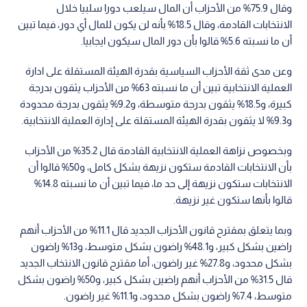
وقال 75.9% من الأحزاب أن المال سيلعب دورا سلبيا خلال
الانتخابات القادمة، وقال 18.5% بأنه لن يكون للمال أي دور، فيما تبين
أن ما نسبته 5.6% قالوا بأن دور المال سيكون ايجابيا.
وعن مدى ثقة الأحزاب السياسية بقدرة الهيئة المستقلة على ادارة
العملية الانتخابية تبين أن ما نسبته 63% من الأحزاب يثقون بدرجة
كبيرة، و18.5% يثقون بدرجة متوسطة، و9.2% يثقون بدرجة محدودة
و9.3% لا يثقون بقدرة الهيئة المستقلة على إدارة العملية الانتخابية.
وبخصوص نزاهة العملية الانتخابية القادمة قال 35.2% من الأحزاب
بأن الانتخابات القادمة ستكون نزيهة بشكل كامل، و50% قالوا أن
الانتخابات ستكون نزيهة إلى حد ما، فيما تبين أن ما نسبته 14.8%
قالوا بأنها ستكون غير نزيهة.
وبما يتعلق بمقترح قانون الأحزاب الجديد قال 11.1% من الأحزاب أنهم
راضين بشكل كبير، و48.1% راضون بشكل متوسط، و13% راضون
بشكل محدود، و27.8% غير راضون، أما مقترح قانون الانتخاب الجديد
قال 31.5% من الأحزاب أنهم راضين بشكل كبير، و50% راضون بشكل
متوسط، 7.4% راضون بشكل محدود، و11.1% غير راضون.