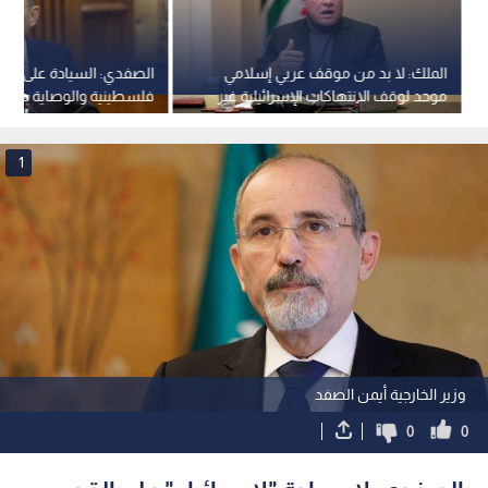
الملك: لا بد من موقف عربي إسلامي
الصفدي: السيادة على ال
موحد لوقف الانتهاكات الإسرائيلية غير
فلسطينية والوصاية هاشم
القانونية في الأقصى
و"إسرائيل" تدفع نحو صراع
1
وزير الخارجية أيمن الصفد
0
0