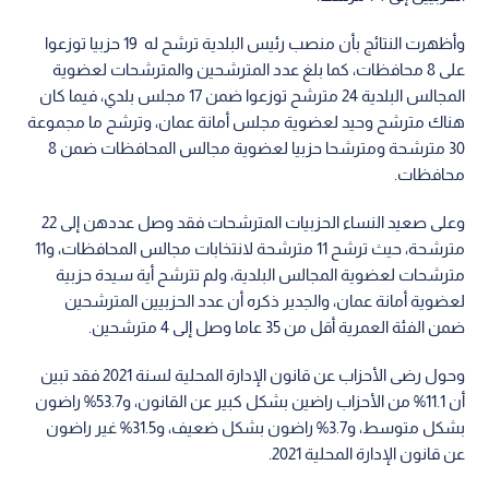
وأظهرت النتائج بأن منصب رئيس البلدية ترشح له 19 حزبيا توزعوا
على 8 محافظات، كما بلغ عدد المترشحين والمترشحات لعضوية
المجالس البلدية 24 مترشح توزعوا ضمن 17 مجلس بلدي، فيما كان
هناك مترشح وحيد لعضوية مجلس أمانة عمان، وترشح ما مجموعة
30 مترشحة ومترشحا حزبيا لعضوية مجالس المحافظات ضمن 8
محافظات.
وعلى صعيد النساء الحزبيات المترشحات فقد وصل عددهن إلى 22
مترشحة، حيث ترشح 11 مترشحة لانتخابات مجالس المحافظات، و11
مترشحات لعضوية المجالس البلدية، ولم تترشح أية سيدة حزبية
لعضوية أمانة عمان، والجدير ذكره أن عدد الحزبيين المترشحين
ضمن الفئة العمرية أقل من 35 عاما وصل إلى 4 مترشحين.
وحول رضى الأحزاب عن قانون الإدارة المحلية لسنة 2021 فقد تبين
أن 11.1% من الأحزاب راضين بشكل كبير عن القانون، و53.7% راضون
بشكل متوسط، و3.7% راضون بشكل ضعيف، و31.5% غير راضون
عن قانون الإدارة المحلية 2021.