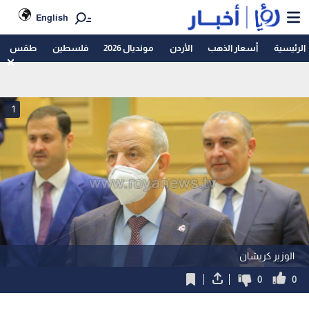
English
الرئيسية
أسعار الذهب
الأردن
مونديال 2026
فلسطين
طقس
1
الوزير كريشان
0
0