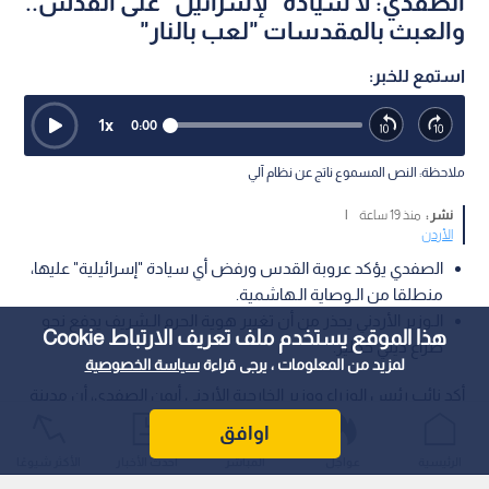
الصفدي: لا سيادة "لإسرائيل" على القدس..
والعبث بالمقدسات "لعب بالنار"
استمع للخبر:
1
x
0:00
ملاحظة: النص المسموع ناتج عن نظام آلي
نشر :
منذ 19 ساعة
|
الأردن
الصفدي يؤكد عروبة القدس ورفض أي سيادة "إسرائيلية" عليها،
منطلقا من الـوصاية الـهاشمية.
الـوزير الأردني يحذر من أن تغيير هوية الحرم الـشريف يدفع نحو
هذا الموقع يستخدم ملف تعريف الارتباط Cookie
صراع ديني خطير.
لمزيد من المعلومات ، يرجى قراءة
سياسة الخصوصية
أكد نائب رئيس الوزراء ووزير الخارجية الأردني أيمن الصفدي، أن مدينة
القدس عربية ولا سيادة للاحتلال عليها، مشيرا إلى أن دعوة الأردن
اوافق
للاجتماع الـوزاري تأتي من منطلق رئاسته للجنة وتأكيدا على الـوصاية
الرئيسية
عواجل
المباشر
أحدث الأخبار
الأكثر شيوعًا
الـهاشمية الـتاريخية على الـمقدسات الإسلامية والـمسيحية.