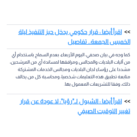
اقرأ أيضا : قرار حكومي يدخل حيز التنفيذ ليلة
الخميس الجمعة.. تفاصيل
كما وجه في بيان صحفي، اليوم الأربعاء، بعدم السماح باستخدام أي
من آليات البلديات والمجالس ومرافقها لمساندة أي من المرشحين،
مشددا على رؤساء لجان البلديات ومجالس الخدمات المشتركة
متابعة تطبيق هذه التعليمات شخصيا، ومحاسبة كل من يخالف
ذلك، وفقا للتشريعات المعمول بها.
اقرأ أيضا : الشبول لـ"رؤيا": لا عودة عن قرار
تغيير التوقيت الصيفي