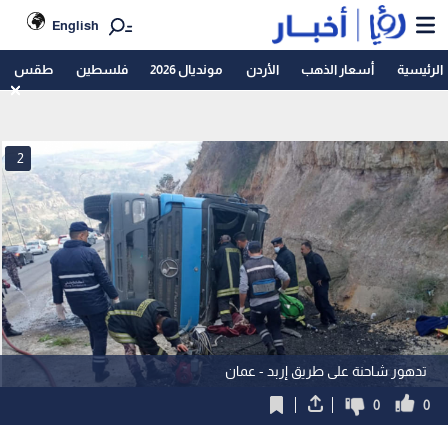
English
الرئيسية
أسعار الذهب
الأردن
مونديال 2026
فلسطين
طقس
2
تدهور شاحنة على طريق إربد - عمان
0
0