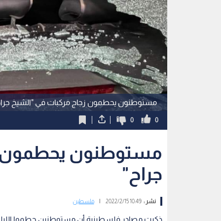
مستوطنون يحطمون زجاج مركبات في "الشيخ جراح
0
0
مستوطنون يحطمون زج
جراح"
نشر :
10:49 2022/2/15
|
فلسطين
ذكرت مصادر فلسطينية أن مستوطنين حطموا الليلة 