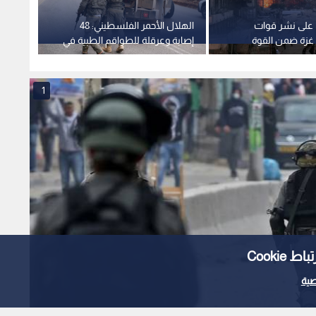
ق على نشر قوات
الهلال الأحمر الفلسطيني: 48
"مجلس 
غزة ضمن القوة
إصابة وعرقلة للطواقم الطبية في
لبناء 
اقتحام مستمر لقوات الاحتلال في
قطاع 
قلنديا وكفر عقب
1
Cooki
ية