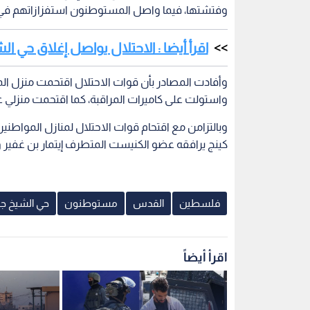
وفتشتها، فيما واصل المستوطنون استفزازاتهم في 
اقرأ أيضا : الاحتلال يواصل إغلاق حي ال
وأفادت المصادر بأن قوات الاحتلال اقتحمت منزل ال
واستولت على كاميرات المراقبة، كما اقتحمت منزلي ع
وبالتزامن مع اقتحام قوات الاحتلال لمنازل المواطنين
كينج يرافقه عضو الكنيست المتطرف إيتمار بن غفير 
فلسطين
القدس
مستوطنون
حي الشيخ جر
اقرأ أيضاً