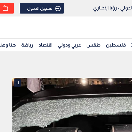
ولي - رؤيا الإخباري
تسجيل الدخول
فلسطين
طقس
عربي ودولي
اقتصاد
رياضة
هنا وهن
1