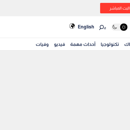
البث المباشر
English
اك
تكنولوجيا
أحداث مهمة
فيديو
وفيات