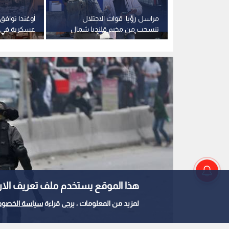
الأخيرة
مراسل رؤيا: قوات الاحتلال
أوغندا تواف
دروع بشرية
تنسحب من مخيم قلنديا شمال
عسكرية في 
القدس المحتلة
الدولية
هذا الموقع يستخدم ملف تعريف الارتباط e
لمزيد من المعلومات ، يرجى قراءة
سياسة الخصوص