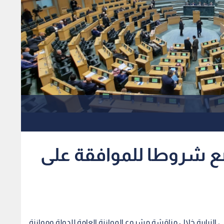
تضع شروطا للموافقة على
طي النيابية خلال مناقشة مشروع الموازنة العامة للدولة وموازنة