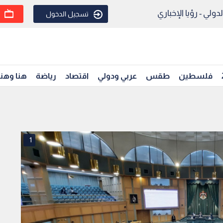
ولي - رؤيا الإخباري
تسجيل الدخول
فلسطين
طقس
عربي ودولي
اقتصاد
رياضة
هنا وهن
1