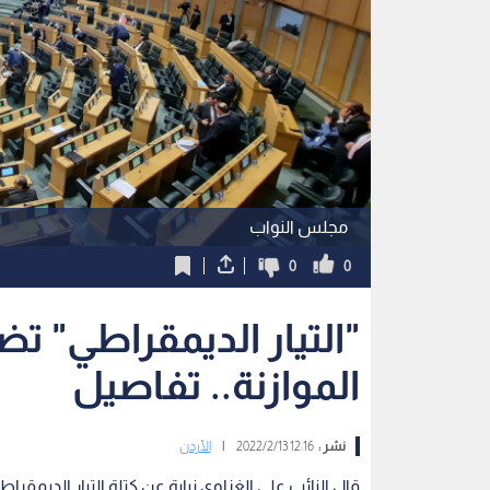
مجلس النواب
0
0
"التيار الديمقراطي" 
الموازنة.. تفاصيل
نشر :
12:16 2022/2/13
|
الأردن
قال النائب علي الغزاوي نيابة عن كتلة التيار الديمقرا