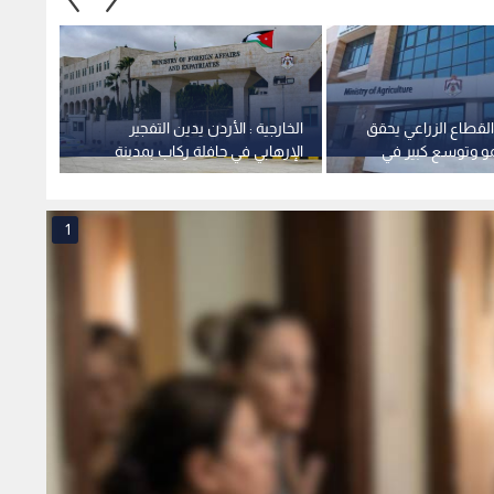
 القطاع الزراعي يحقق
الخارجية : الأردن يدين التفجير
الأشغا
مو وتوسع كبير في
الإرهابي في حافلة ركاب بمدينة
معان -
طنية
جرمانا بريف دمشق في سوريا
1