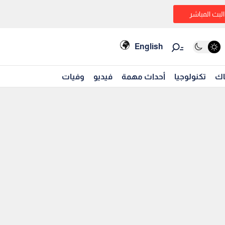
البث المباشر
English
اك
تكنولوجيا
أحداث مهمة
فيديو
وفيات