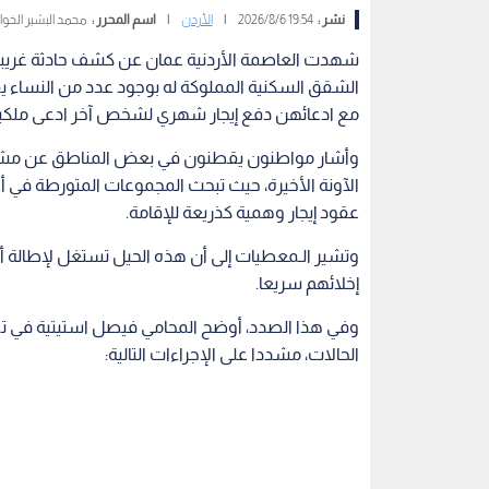
نشر :
19:54 2026/8/6
|
الأردن
|
اسم المحرر :
محمد البشير الخوا
شهدت العاصمة الأردنية عمان عن كشف حادثة غريبة حي
الشقق السكنية المملوكة له بوجود عدد من النساء 
مع ادعائهن دفع إيجار شهري لشخص آخر ادعى ملكيت
وأشار مواطنون يقطنون في بعض المناطق عن مشاه
الآونة الأخيرة، حيث تبحث المجموعات المتورطة في أ
عقود إيجار وهمية كذريعة للإقامة.
وتشير الـمعطيات إلى أن هذه الحيل تستغل لإطالة أم
إخلائهم سريعا.
وفي هذا الصدد، أوضح المحامي فيصل استيتية في تصريح
الحالات، مشددا على الإجراءات التالية: