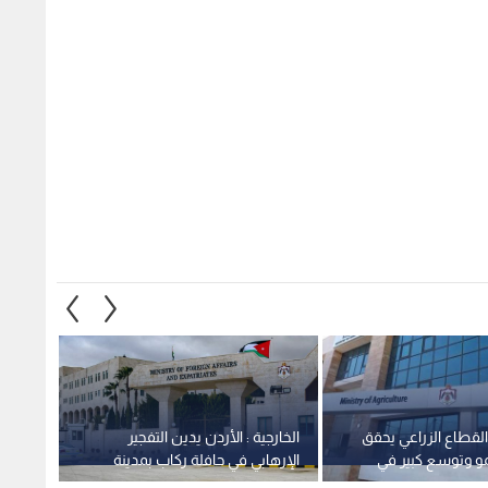
 القطاع الزراعي يحقق
الخارجية : الأردن يدين التفجير
الأشغا
مو وتوسع كبير في
الإرهابي في حافلة ركاب بمدينة
معان -
طنية
جرمانا بريف دمشق في سوريا