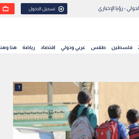
ولي - رؤيا الإخباري
تسجيل الدخول
فلسطين
طقس
عربي ودولي
اقتصاد
رياضة
هنا وهن
1