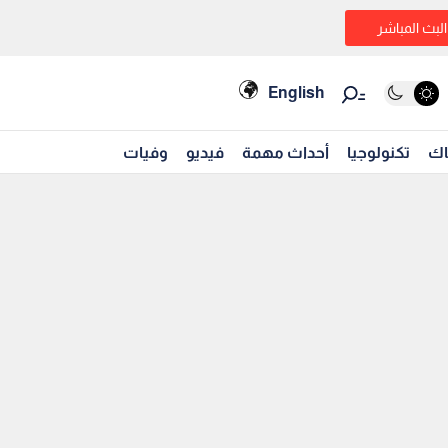
البث المباشر
English
اك
تكنولوجيا
أحداث مهمة
فيديو
وفيات