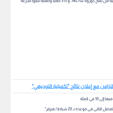
وأوضح أن عدد الطلاب والطالبات متلقي الجرعة الثانية من لقاح كورونا 140,702، و 313 طالبا وطالبة تلقوا الجرعة
لتزامن مع إعلان نتائج "تكميلية التوجيهي"
في موعده بـ 20 شباط/ فبراير".