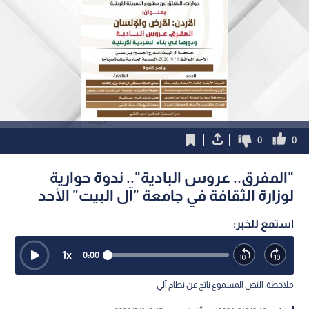
0
0
"المفرق.. عروس البادية".. ندوة حوارية
لوزارة الثقافة في جامعة "آل البيت" الأحد
استمع للخبر:
1
x
0:00
ملاحظة: النص المسموع ناتج عن نظام آلي