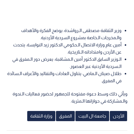
الـمتحدثون ومحاور الندوة
اقرأ أيضا: إدارة الترخيص تطلق خدمة حجز
مواعيد الفحص العملي إلكترونيا اعتبارا من الأحد
يتناول الـمشاركون في الـندوة عدة محاور رئيسية وتاريخية:
وزير الثقافة مصطفى الـرواشدة: يوضح الفكرة والأهداف
والـمخرجات الـخاصة بمشروع السردية الأردنية.