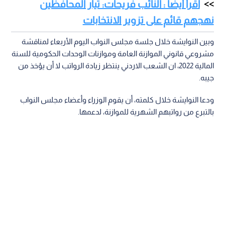
اقرأ أيضا : النائب فريحات: تيار المحافظين
نهجهم قائم على تزوير الانتخابات
وبين النوايشة خلال جلسة مجلس النواب اليوم الأربعاء لمناقشة
مشروعي قانوني الموازنة العامة وموازنات الوحدات الحكومية للسنة
المالية 2022، ان الشعب الاردني ينتظر زيادة الرواتب لا أن يؤخذ من
جيبه.
ودعا النوايشة خلال كلمته، أن يقوم الوزراء وأعضاء مجلس النواب
بالتبرع من رواتبهم الشهرية للموازنة، لدعمها.