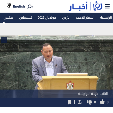
English
الرئيسية
أسعار الذهب
الأردن
مونديال 2026
فلسطين
طقس
1
النائب عودة النوايشة
0
0