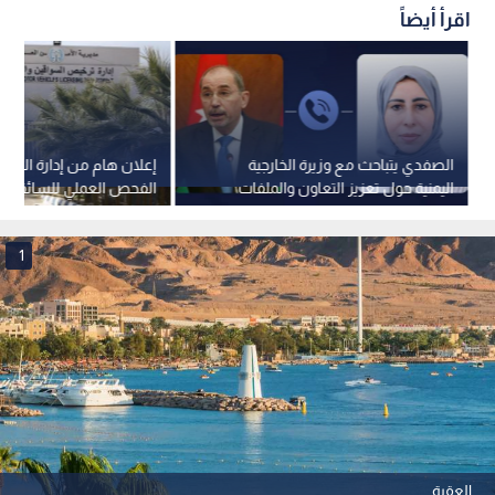
أمين عام وزارة الاتصال الـحكومي الدكتور زيد النوايسة: يتحدث
عن الأردن وامتداداته الـتاريخية.
الـوزير السابق الدكتور أمين الـمشاقبة: يعرض دور الـمفرق في
الـسردية الأردنية عبر العصور.
طلال صيتان الـماضي: يتناول العادات والتقاليد والأعراف الـسائدة
في المفرق.
ويأتي ذلك وسط دعوة مفتوحة للجمهور لحضور فعاليات الـندوة
والـمشاركة في حواراتها الـمثرية.
الأردن
جامعة ال البيت
المفرق
وزارة الثقافة
اقرأ أيضاً