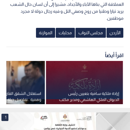
العملاقة التي بناها الآباء والأجداد، مشيرا إلى أن لسان حال الشعب
يريد تيارا وطنيا من روح وصفي التل و فيه رجال دولة لا مجرد
موظفين.
الأردن
مجلس النواب
محليات
الموازنة
اقرأ أيضاً
إرادة ملكية سامية بتعيين رئيس
استغلال الشقق الفارغة 
الديوان الملكي الهاشمي ومدير مكتب
وهمية ..تفاصيل حيلة عقا
جلالة الملك عضوين في مجلس الأمن
في عمان
القومي
1