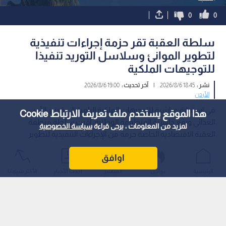
الصفدي يتباحث مع وزيرة الخارجية
إعلان هام من إدارة السي
اليمنية حول تعزيز التعاون والملفات
الفحص العملي للسائقين
الإقليمية
1
هذا الموقع يستخدم ملف تعريف الارتباط Cookie
لمزيد من المعلومات ، يرجى قراءة
سياسة الخصوصية
اوافق
العقبة
الرئيسية
عواجل
المباشر
أحدث الأخبار
الأكثر شيوعًا
0
0
سلطة العقبة تقر حزمة إجراءات تنفيذية
لتطوير الموانئ وسلاسل التوريد تنفيذا