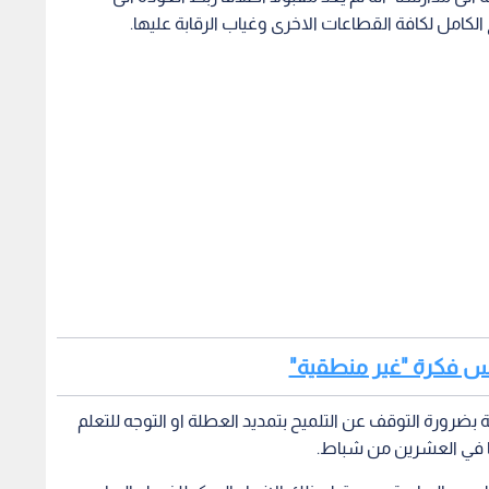
لكامل لكافة القطاعات الاخرى وغياب الرقابة عليها.
ارس فكرة "غير منطقية"
بضرورة التوقف عن التلميح بتمديد العطلة او التوجه للتعلم
هيا في العشرين من شباط.
أجيل بدء الدراسة ومن قبل ذلك الانهاء المبكر للفصل الدراسي
 اليها فصل كامل من تطبيق نظام التناوب يخالف تماما
ني للحكومة والتي دعا بها لاستعادة "صدارة الأردن في التعليم".