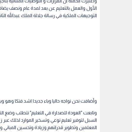
وأضافت نحن نواجه حاليا وباء جديدا اشد فتكا وهو وب
وتابعت "العودة للصدارة في التعليم" تتطلب وضع التعل
السبل لتوفير تعليم نوعي وتسخير الموارد لذلك عبر زي
المعلمين وتطوير قدراتهم وزيادة وتحسين المباني والب
و قالت انه من غير المقبول الاستمرار بربط استمرارية
ولا يجوز كذلك ان تبقى الاجراءات على حساب طلبة ا
ودعت لضرورة الإسراع باتخاذ الاجراءات العلاجية للتعا
التربوي على المديين القصير و البعيد.
وشددت الحملة على ضرورة ايجاد حلول لإنهاء مشكلة 
الى أن هذا ال
المؤسسات التعليمية.