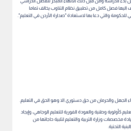
اء الجهل والحرمان من حق دستوري الا وهو الحق في التعليم.
يم كأولوية وطنية والعودة الفورية للتعليم الوجاهي، وإيجاد
ادة مخصصات وزارة التربية والتعليم لتلبية حاجاتها من
نية التحتية.
 التعليم بالصحة حيث أنهما حقان متوازيان بالاهمية و الضرورة.
لمدارس.
مل مع الاضرار الكارثية التي حلت على المنحى الأكاديمي و
التناوب التي أظهر تطبيقها العديد من الثغرات، كذلك
مراجعة البروتوكول والمتعلق بإغلاق الشعب في حال وصول الإصابات لنسبة 10% و تعديل مدة الحجر الصحي لافتة
شرط (اي الإغلاق على نسبة 10% ) غير مطبق وغير مطلوب في اي منشأة او مؤسسة آخرى سوى