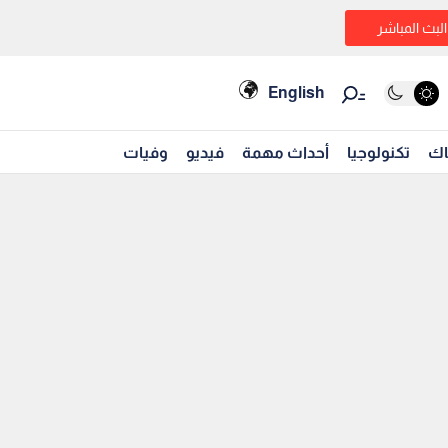
البث المباشر
English
اك
تكنولوجيا
أحداث مهمة
فيديو
وفيات