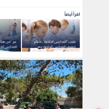
حملة "سهل أنظف"
0
0