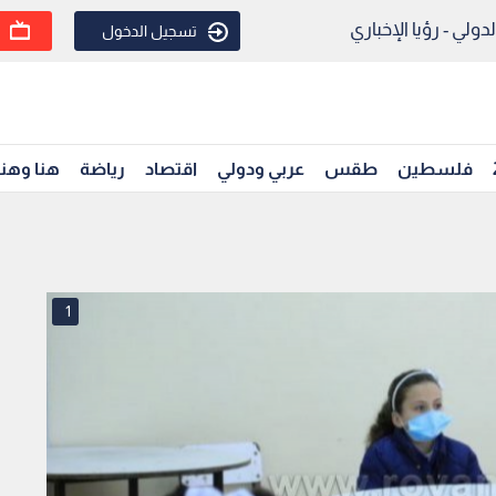
ولي - رؤيا الإخباري
تسجيل الدخول
فلسطين
طقس
عربي ودولي
اقتصاد
رياضة
هنا وهن
1