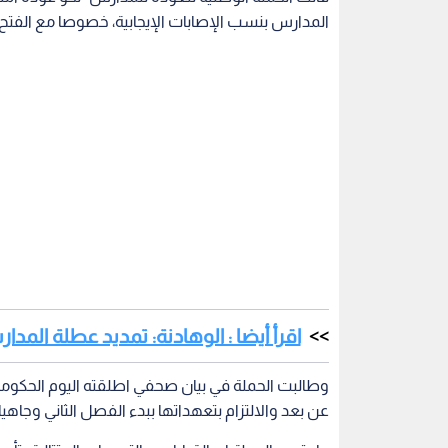
المدارس بنسب الإصابات الإيجابية، خصوصا مع الفتح ا
اقرأ أيضا : الوهادنة: تمديد عطلة المد
وطالبت الحملة في بيان صحفي اطلقته اليوم الحكومة 
عن بعد والالتزام بتعهداتها ببدء الفصل الثاني وجا
واعتبرت الحملة ان القرارات و التوصيات المتتالية بت
الأول والعمل بالتعليم عن بعد لمدة عام ونصف يضاف
التوجيهات الملكية في رسالة جلالة الملك عبدالله الثا