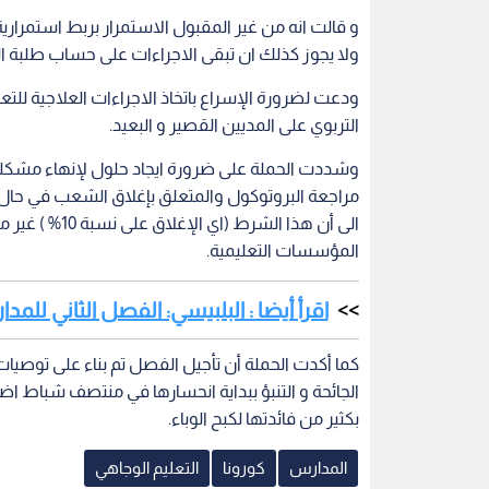
اقرأ أيضا : البلبيسي: الفصل الثاني للم
كما أكدت الحملة أن تأجيل الفصل تم بناء على توصيات
الجائحة و التنبؤ ببداية انحسارها في منتصف شباط اضا
بكثير من فائدتها لكبح الوباء.
المدارس
كورونا
التعليم الوجاهي
اقرأ أيضاً
شراكة بين
نقيب "المدارس الخاصة": نظام
عبر "من هنا 
سيارات الملكي
تصنيف المدارس الخاصة ينهي
المدارس الخا
ورية
عصر الحملات الترويجية ويرشد
أولياء الأمور