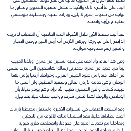
فنبدأ العام الأول في المئوية الثانية من عمر دولتنا، مصممين على
البناء على ما أنجزه الآباء والأجداد، لنكمل مسيرة التطوير، ونتجاوز ما
نواجه من تحديات، بعزم لا يلين، وبإرادة صلبة، وبتخطيط مؤسسي
سليم، وبرؤية واضحة.
لقد أثبت شعبنا الأبي خلال الأعوام المئة الماضية أن الصعاب لا تزيده
إلا إصرارا على تجاوزها، وبرهن الأردن أنه أرض الخير، ووطن الإنجاز
والتميز، رغم محدودية موارده.
وفي هذا العام، وأنا أقف على عتبة الستين من عمري، وبلدنا الحبيب
يبدأ قرنا جديدا من عمره، تحضرني رسالة الهاشميين التي نذرت نفسي
من أجلها، جنديا من جنود الجيش العربي، ومواطنا أردنيا يؤمن بهذا
الوطن، وهي خدمة الأردن الغالي وشعبه العظيم. ولن أنسى ما
حييت، كلمات والدي الحسين، طيب الله ثراه، وهو يودع دنيانا، بأن
الإخلاص والوفاء لهذا الحمى، شرف وواجب نحمله جيلا بعد جيل.
وقد اشتدت الصعاب في السنوات الأخيرة، واشتعل محيطنا بأزمات
ألقت بظلالها علينا، فقد استقبلنا مئات الألوف من اللاجئين،
وتعاملنا مع تحديات أمنية على حدودنا، وانقطعت طرق حيوية
للتجارة، وتراجع الدعم الخارجي، مما أدى إلى تباطؤ مسيرتنا، التي عانت