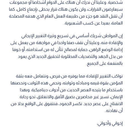
شخصية. وعلينا أن ندرك أن هناك على الدوام أشخاصا أو مجموعات
سيعارضون القرارات، ولن يكون هناك قرار يحظى بإجماع كامل، كما
أن تقبل النقد هو جزء من طبيعة العمل العام الذي هدفه المصلحة
العامة، بعيدا عن كسب الشعبوية.
إن المواطن شريك أساسي في تسريع وتيرة التغيير الإيجابي
والإفادة منه، وعلينا أن نقف صفا واحدا في مواجهة من يعمل على
إدامة الوضع الراهن، حماية لمصالح تتأتى له من استدامته، أو خوفا
من بذل الجهد والتضحيات المطلوبة لتحقيق الجديد الذي يعود
بالمنفعة على الجميع.
نواكب التغيير للإفادة مما يوفره من فرص، ونتعامل معه بثقة
المؤمن بقوة قيمه ومبادئه وثوابته، ونحمي هذه الثوابت ونحصنها
باستخدام ما يتيحه العصر الحديث من أدوات ديناميكية. وبهذا
الإيمان، نسير غير محاصرين بضيق الأفق والانغلاق، نحو رحابة
الانفتاح على عصر جديد. نكسر الجمود، فنتفوق على الواقع بدلا من
أن نهادنه.
إخواني وأخواتي،