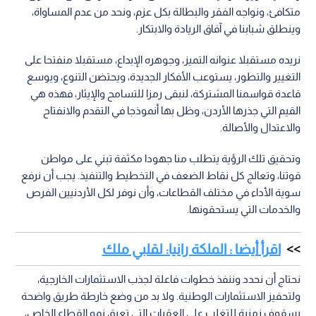
متكافئ، ونواجه الفقر والبطالة بكل عزم، ونحد من عدم المساواة،
وينطلق شبابنا في آفاق الريادة والابتكار.
نريده مستقبلا عنوانه التميز، وجوهره الإبداع، مستقبلا منفتحا على
التغيير والتطور، يستوعب الأفكار الجديدة، ويحتضن التنوع، ويوسع
قاعدة قواسمنا المشتركة، لنبقى رمزا للتسامح والإيثار، فهذه هي
القيم التي جذرها الأردن، وظل بها أنموذجا في التقدم والانفتاح
والاعتدال والأصالة.
وتحقيق تلك الرؤية يتطلب منا جهودا مكثفة تبني على مواطن
قوتنا، وتعالج كل نقاط الضعف في التخطيط والتنفيذ. يجب أن نرفع
سوية الأداء في مختلف القطاعات، وأن نوفر لكل الأردنيين الفرص
والخدمات التي يستحقونها.
اقرأ أيضا : الملكة رانيا: لقلبي ملك
نحتاج أن نحدد وننفذ خطوات فاعلة لجذب الاستثمارات الخارجية،
ولتحفيز الاستثمارات الوطنية. ولا بد من وضع خارطة طريق واضحة
بسقوف زمنية للتغلب على العقبات التي تعيق نمو القطاع الخاص،