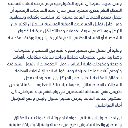
ونحن نعرف جميعا أن الثورة التكنولوجية توفر فرصة لإعادة هندسة
القطاع العام بطرق مبتكرة، فمن شأن أتمتة التعاملات الرسمية أن
تجعل تقديم الخدمات العامة عملية أكثر سلاسة وكفاءة وشفافية.
ومن خلال تقليل المعاملات الورقية المباشرة، سنختزل الكثير من
الترهل، وستصبح سوية الخدمات وعدالتها أقل عرضة للأهواء
الشخصية أو الفساد الوظيفي الذي يختبئ في الرزم الورقية المكدسة.
وعلينا أن نعمل على تجسير فجوة الثقة بين الشعب والحكومات،
وهذا يبدأ بتبني الحكومات خططا وبرامج شاملة متكاملة، بأهداف
واضحة ومخرجات قابلة للقياس. وعلى الحكومات أن تعمل بشفافية
وتوضح آليات عملها بصراحة ومسؤولية، تبدد الإشاعات الهدامة
بالحقائق المقنعة، ليحل الحوار المرتكز إلى المعلومات محل
السجالات المحبطة التي يغذيها غياب تلك المعلومات، كما لا بد من
تكريس نهج المساءلة للمقصرين في واجباتهم تجاه المواطن، لأن
مفهوم الخدمة العامة يفرض تقديم الحلول وليس وضع العراقيل
أمام المواطنين.
لن نجد الحلول إن بقينا في دوامة لوم وتشكيك وتغييب للحقائق
والمنطق والعقلانية، ولن نخرج من هذه الدوامة إلا بشراكة حقيقية