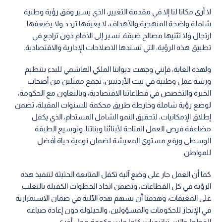
لا أرى مكانا لنا إلا في مقدمة التغيير، الذي يسير وفق رؤية وطنية
شاملة واضحة المنهجية والأهداف، لا يعيقها تردد ولا يضعفها
ارتجال ولا تثنيها مصالح ضيقة. نسير إلى الأمام دون تراجع في
تطبيق هذه الرؤية، التي تسندها الاصلاحات الإدارية والاقتصادية.
ولهذه الغاية، فإنني وجهت ديواننا الملكي الهاشمي للبدء بتنظيم
ورشة عمل وطنية في بيت الأردنيين، تجمع ممثلين من أصحاب
الخبرة والتخصص في قطاعاتنا الاقتصادية، وبالتعاون مع الحكومة،
لوضع رؤية شاملة وخارطة طريق محكمة للسنوات المقبلة، تضمن
إطلاق الإمكانيات، لتحقيق النمو الشامل المستدام، الذي يكفل
مضاعفة فرص العمل المتاحة لأبنائنا وبناتنا، وتوسيع الطبقة
الوسطى ورفع مستوى المعيشة لضمان نوعية حياة أفضل
للمواطن.
كما أن العمل جار على وضع آلية تكفل المتابعة الحثيثة لتنفيذ هذه
الرؤية في كل القطاعات، وتضمن اتخاذ الخطوات الكفيلة بالتغلب
على المعيقات، وهدفنا أن تسهم هذه الآلية في ضمان الاستمرارية
في الإنجاز للحكومات والمسؤولين، والحيلولة دون إعادة صياغة
الخطط والاستراتيجيات كلما حلت حكومة محل أخرى.