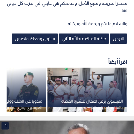
مصدر العزيمة ومنبع الأمل، وخدمتكم هي غايتي التي نذرت كل حياتي
لها.
والسلام عليكم ورحمة الله وبركاته.
الاردن
جلالة الملك عبدالله الثاني
ستون ومعك ماضون
اقرأ أيضاً
العيسوي يرعى احتفال عشيرة القضاة
مندوبا عن الملك وولي الع
بالمناسبات الوطنية
العيسوي يعزي عشيرة أب
العليقات
1