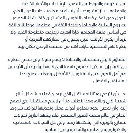
بين الحكومة والمواطنين للتصدي للإشاعات والأخبار الكاذبة
والمعلومات الزائفة. ويجب أن نستعيد معا مساحات الحوار العام،
لنحول دون تمكن ضعاف النفوس المتسترين خلف شاشاتهم من
بث روح السلبية والإحباط وزعزعة الثقة في مجتمعنا ووطننا، فالثقة
هي أساس منعة المجتمع، فإذا انهزت تزعزعت منظومة القيم، ولا
نريد أن يكون لأولئك الذين يجدون في معاركهم الفردية أو
بطولاتهم الشخصية غايات أهم من مصلحة الوطن مكان بيننا.
التشاؤم لا يبني مستقبلا، والإحباط لا يقدم حلولا، ولن نمضي خطوة
إلى الأمام إن لم يكن الطموح دافعنا الذي لا يهدأ. وأعرف أن الأردنيين
هم أهل العزم الذين لا يقبلون إلا الأفضل، ومعا سنصنع هذا
المستقبل الأفضل.
يجب أن نترجم رؤيتنا للمستقبل الذي نريد، واقعا يعيشه كل أبناء
شعبنا الأبي وبناته، وهذا يتطلب منا أن نرسم مستقبلنا الذي نطمح
إليه، وأن نمضي نحوه بتطوير أدوات عملنا وتحديثها لتواكب شروط
النجاح في عالم سمته التغيير المستمر، فلم يشهد التاريخ تحولات
تتسارع بالوتيرة التي يشهدها زمننا، وفي كل المجالات الاقتصادية
والتكنولوجية والعلمية والثقافية وحتى المناخية.