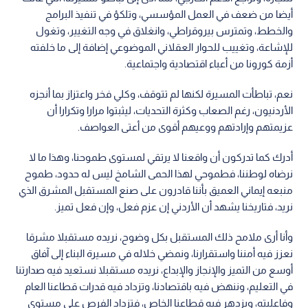
أيضا من ضعف في العمل المؤسسي، وتلكؤ في تنفيذ البرامج
والخطط، وتمترس بيروقراطي، وانغلاق في وجه التغيير، وتغول
للإشاعة، وتغييب للحوار العقلاني الموضوعي إضافة إلى ما خلفته
أزمة كورونا من أعباء اقتصادية واجتماعية.
نعم، تباطأت المسيرة لكنها لم تتوقف، وكلي فخر واعتزاز بما أنجزه
الأردنيون، رغم الصعاب وكثرة التحديات، ليثبتوا مرارا وتكرارا أن
عزيمتهم وإرادتهم ووعيهم أقوى من أعتى العواصف.
أدرك كما تدركون أن واقعنا لا يرتقي لمستوى طموحنا، وهذا ما لا
نرضاه لوطننا، فطموحي لهذا الحمى الشامخ ليس له حدود، طموح
منبعه إيماني العميق بأننا قادرون على صنع المستقبل المشرق الذي
نريد، فتاريخنا يشهد أن الأردني إن عزم فعل، وإن فعل تميز.
وأنا أرى ملامح ذلك المستقبل بكل وضوح، نريده مستقبلا مشرقا
نعزز فيه أمننا واستقرارنا، ونمضي خلاله في مسيرة البناء إلى آفاق
أوسع من التميز والإنجاز والإبداع، نريده مستقبلا نستعيد فيه صدارتنا
في التعليم، وننهض فيه باقتصادنا، وتزداد فيه قدرات قطاعنا العام
وفاعليته، ويزدهر فيه قطاعنا الخاص، فتزداد الفرص على مستوى