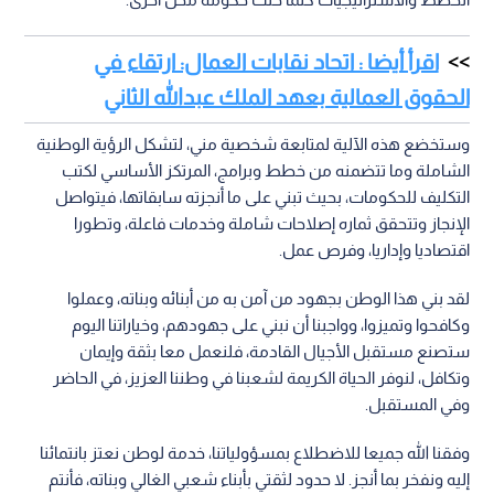
اقرأ أيضا : اتحاد نقابات العمال: ارتقاء في
الحقوق العمالية بعهد الملك عبدالله الثاني
وستخضع هذه الآلية لمتابعة شخصية مني، لتشكل الرؤية الوطنية
الشاملة وما تتضمنه من خطط وبرامج، المرتكز الأساسي لكتب
التكليف للحكومات، بحيث تبني على ما أنجزته سابقاتها، فيتواصل
الإنجاز وتتحقق ثماره إصلاحات شاملة وخدمات فاعلة، وتطورا
اقتصاديا وإداريا، وفرص عمل.
لقد بني هذا الوطن بجهود من آمن به من أبنائه وبناته، وعملوا
وكافحوا وتميزوا، وواجبنا أن نبني على جهودهم، وخياراتنا اليوم
ستصنع مستقبل الأجيال القادمة، فلنعمل معا بثقة وإيمان
وتكافل، لنوفر الحياة الكريمة لشعبنا في وطننا العزيز، في الحاضر
وفي المستقبل.
وفقنا الله جميعا للاضطلاع بمسؤولياتنا، خدمة لوطن نعتز بانتمائنا
إليه ونفخر بما أنجز. لا حدود لثقتي بأبناء شعبي الغالي وبناته، فأنتم