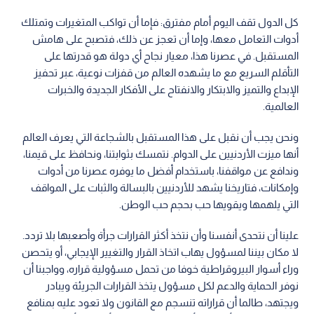
كل الدول تقف اليوم أمام مفترق: فإما أن تواكب المتغيرات وتمتلك
أدوات التعامل معها، وإما أن تعجز عن ذلك، فتصبح على هامش
المستقبل. في عصرنا هذا، معيار نجاح أي دولة هو قدرتها على
التأقلم السريع مع ما يشهده العالم من قفزات نوعية، عبر تحفيز
الإبداع والتميز والابتكار والانفتاح على الأفكار الجديدة والخبرات
العالمية.
ونحن يجب أن نقبل على هذا المستقبل بالشجاعة التي يعرف العالم
أنها ميزت الأردنيين على الدوام. نتمسك بثوابتنا، ونحافظ على قيمنا،
وندافع عن مواقفنا، باستخدام أفضل ما يوفره عصرنا من أدوات
وإمكانات، فتاريخنا يشهد للأردنيين بالبسالة والثبات على المواقف
التي يلهمها ويقويها حب بحجم حب الوطن.
علينا أن نتحدى أنفسنا وأن نتخذ أكثر القرارات جرأة وأصعبها بلا تردد.
لا مكان بيننا لمسؤول يهاب اتخاذ القرار والتغيير الإيجابي، أو يتحصن
وراء أسوار البيروقراطية خوفا من تحمل مسؤولية قراره، وواجبنا أن
نوفر الحماية والدعم لكل مسؤول يتخذ القرارات الجريئة ويبادر
ويجتهد، طالما أن قراراته تنسجم مع القانون ولا تعود عليه بمنافع