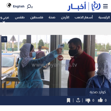
English
الرئيسية
أسعار الذهب
الأردن
صحة
فلسطين
طقس
عربي و
1
كوارد صحية
0
0