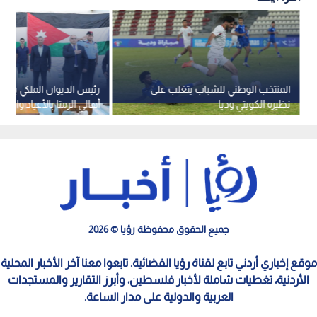
المنتخب الوطني للشباب يتغلب على
رئيس الديوان الملكي يرعى
نظيره الكويتي وديا
أهالي الرمثا بالأعياد والمن
الوطنية
جميع الحقوق محفوظة رؤيا © 2026
موقع إخباري أردني تابع لقناة رؤيا الفضائية. تابعوا معنا آخر الأخبار المحلية
الأردنية، تغطيات شاملة لأخبار فلسطين، وأبرز التقارير والمستجدات
العربية والدولية على مدار الساعة.