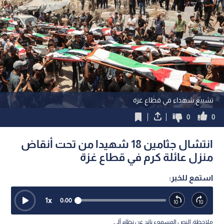
تشييع شهداء في قطاع غزة
0
0
انتشال جثامين 18 شهيدا من تحت أنقاض
منزل عائلة كرم في قطاع غزة
استمع للخبر:
1
x
0:00
ملاحظة: النص المسموع ناتج عن نظام آلي