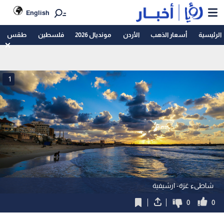
English
الرئيسية
أسعار الذهب
الأردن
مونديال 2026
فلسطين
طقس
1
شاطىء غزة- ارشيفية
0
0