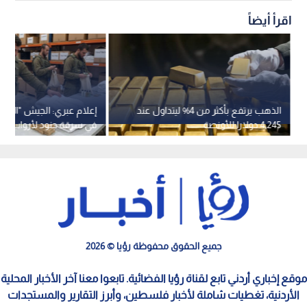
اقرأ أيضاً
الذهب يرتفع بأكثر من 4% ليتداول عند
إعلام عبري: الجيش "الإسر
4,245 دولارا للأونصة
في سرقة جنود لأرواب اس
ونعال من فندق بلبنان
جميع الحقوق محفوظة رؤيا © 2026
موقع إخباري أردني تابع لقناة رؤيا الفضائية. تابعوا معنا آخر الأخبار المحلية
الأردنية، تغطيات شاملة لأخبار فلسطين، وأبرز التقارير والمستجدات