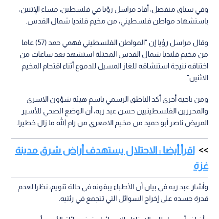
وفي سياق منفصل، أفاد مراسل رؤيا في فلسطين، مساء الإثنين،
باستشهاد مواطن فلسطيني، من مخيم قلنديا شمال القدس.
وقال مراسل رؤيا إن "المواطن الفلسطيني فهمي حمد (57) عاما
من مخيم قلنديا شمال القدس المحتلة استشهد بعد ساعات من
اختناقه نتيجة استنشاقه للغاز المسيل للدموع أثناء اقتحام المخيم
الاثنين".
ومن ناحية أخرى أكد الناطق الرسمي باسم هيئة شؤون الاسرى
والمحررين الفلسطينيين حسن عبد ربه، أن الوضع الصحي للأسير
المريض ناصر أبو حميد من مخيم الامعري من رام الله ما زال خطيرا.
اقرأ أيضا : الاحتلال يستهدف أراض شرق مدينة
غزة
وأشار عبد ربه في بيان أن الأطباء يبقونه في حالة تنويم، نظرا لعدم
قدرة جسده على إخراج السوائل التي تتجمع في رئتيه.