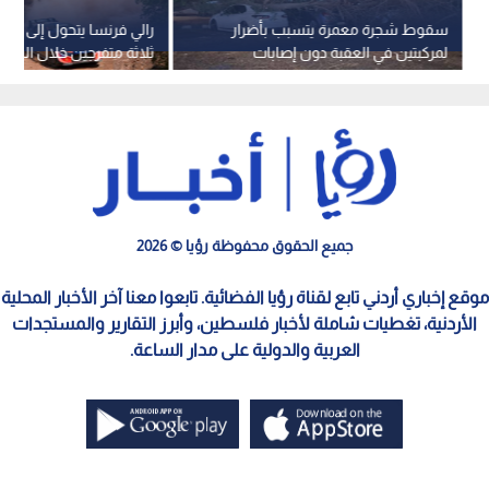
سقوط شجرة معمرة يتسبب بأضرار
رالي فرنسا يتحول إلى مأس
لمركبتين في العقبة دون إصابات
ثلاثة متفرجين خلال السبا
جميع الحقوق محفوظة رؤيا © 2026
موقع إخباري أردني تابع لقناة رؤيا الفضائية. تابعوا معنا آخر الأخبار المحلية
الأردنية، تغطيات شاملة لأخبار فلسطين، وأبرز التقارير والمستجدات
العربية والدولية على مدار الساعة.