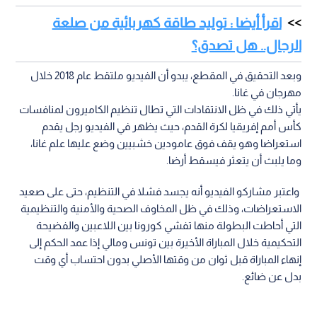
اقرأ أيضا : توليد طاقة كهربائية من صلعة
الرجال.. هل تصدق؟
وبعد التحقيق في المقطع، يبدو أن الفيديو ملتقط عام 2018 خلال
مهرجان في غانا.
يأتي ذلك في ظل الانتقادات التي تطال تنظيم الكاميرون لمنافسات
كأس أمم إفريقيا لكرة القدم، حيث يظهر في الفيديو رجل يقدم
استعراضا وهو يقف فوق عامودين خشبيين وضع عليها علم غانا،
وما يلبث أن يتعثر فيسقط أرضا.
واعتبر مشاركو الفيديو أنه يجسد فشلا في التنظيم، حتى على صعيد
الاستعراضات، وذلك في ظل المخاوف الصحية والأمنية والتنظيمية
التي أحاطت البطولة منها تفشي كورونا بين اللاعبين والفضيحة
التحكيمية خلال المباراة الأخيرة بين تونس ومالي إذا عمد الحكم إلى
إنهاء المباراة قبل ثوان من وقتها الأصلي بدون احتساب أي وقت
بدل عن ضائع.