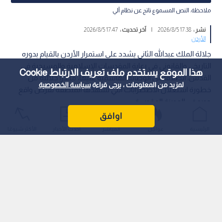
ملاحظة: النص المسموع ناتج عن نظام آلي
نشر :
17:38 2026/8/5
|
آخر تحديث :
17:47 2026/8/5
الأردن
جلالة الملك عبدالله الثاني يشدد على استمرار الأردن بالقيام بدوره
التاريخي والقانوني في رعاية المقدسات الإسلامية والمسيحية في
هذا الموقع يستخدم ملف تعريف الارتباط Cookie
القدس، انطلاقا من الوصاية الهاشمية عليها، محذرا جلالته من
لمزيد من المعلومات ، يرجى قراءة
سياسة الخصوصية
خطورة استغلال الاضطرابات التي تشهدها المنطقة لفرض واقع
جديد في المدينة المقدسة.
اوافق
الرئيسية
عواجل
المباشر
أحدث الأخبار
الأكثر شيوعًا