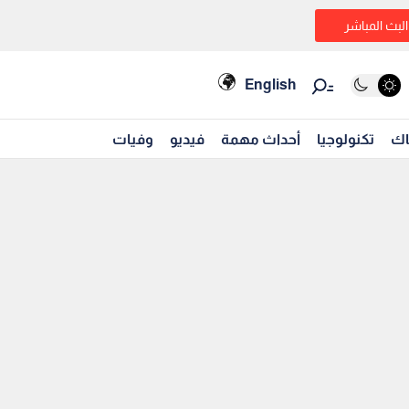
البث المباشر
English
اك
تكنولوجيا
أحداث مهمة
فيديو
وفيات