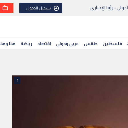
ولي - رؤيا الإخباري
تسجيل الدخول
فلسطين
طقس
عربي ودولي
اقتصاد
رياضة
هنا وهن
1