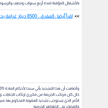
بالأشغال المؤقتة لمدة أربع سنوات ونصف والرسوم
اقرأ أيضا : المفرق.. 8500 دينار غرامة بحق 17 شخصا أسهموا في نشر كورونا
الأمر الذي يستوجب تشديد العقوبة المحكوم بها، مبين
والقضاء على الظواهر الجرمية.