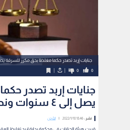
جنايات إربد تصدر حكما مغلظا بحق مكرر للسرقة يصل إلى 4 سنو
0
0
جنايات إربد تصدر حكم
يصل إلى ٤ سنوات ونصف
نشر :
18:46 2022/1/18
|
الأردن
قررت هيئة الجنايات في محكمة بداية إربد تغليظ العق