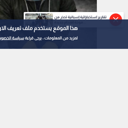
تقارير استخباراتية إسبانية تحذر من
موجة اقتحام جديدة...
هذا الموقع يستخدم ملف تعريف الارتباط e
لمزيد من المعلومات ، يرجى قراءة
سياسة الخصوص
محاولات سرقة
0
0
شاهد كاميرات المراق
في "المقابلين" في عم
استمع للخبر: