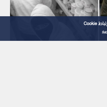
Cooki
ية
بة توثق سرقة محل تجاري
ان