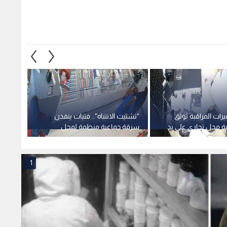
ميرات المراقبة توثق
"تشتيت الانتباه".. فتيات ينفذن
بدء مح
ة محل تجاري على يد
سرقة جماعية منظمة لمحل
انتحا
في صويلح بالعاصمة
تجاري في عمان.. فيديو
لسرقة
وتعطيل
1