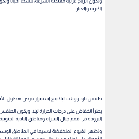
وتكون الرياح غربية معتدلة السرعة، تنشط أحيانا وت
الأتربة والغبار.
طقس بارد ورطب ليلا مع استمرار فرص هطول الأم
يطرأ انخفاض على درجات الحرارة ليلا، ويكون الطقس
البرودة في قمم جبال الشراه ومناطق البادية الجنوب
وتظهر الغيوم المنخفضة لاسيما في المناطق الو
الأمطار على اجزاء من شمال ووسط المملكة خلال ساع