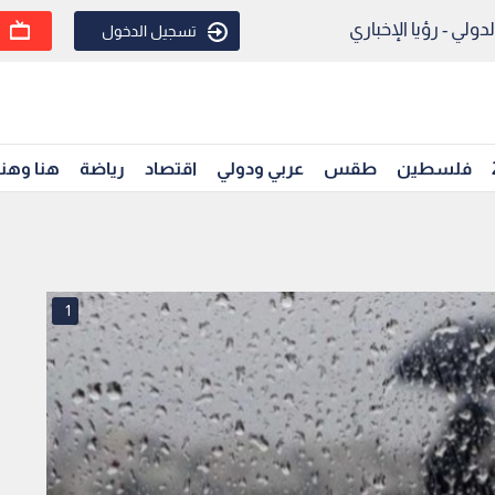
ولي - رؤيا الإخباري
تسجيل الدخول
فلسطين
طقس
عربي ودولي
اقتصاد
رياضة
هنا وهن
1