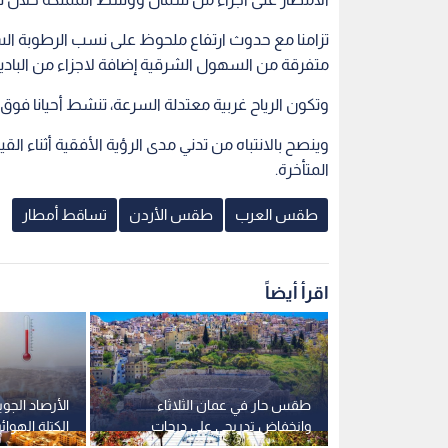
تزامنا مع حدوث ارتفاع ملحوظ على نسب الرطوبة ا
متفرقة من السهول الشرقية إضافة لاجزاء من البادية
وتكون الرياح غربية معتدلة السرعة، تنشط أحيانا فو
وينصح بالانتباه من تدني مدى الرؤية الأفقية أثناء
المتأخرة.
طقس العرب
طقس الأردن
تساقط أمطار
اقرأ أيضاً
اء صيفية
طقس حار في عمان الثلاثاء
الأرصاد الجو
لحوظ على
وانخفاض تدريجي على درجات
الكتلة الهوائي
مان
الحرارة نهاية الأسبوع
الأردن وموع