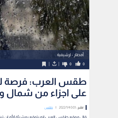
أمطار - ارشيفية
0
0
طقس العرب: فرصة لزخا
على اجزاء من شمال و
نشر :
0:03 2022/1/4
|
طقس
قال موقع طقس العرب إنه يتوقع بمشيئة الله ان تبق