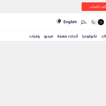
البث المباشر
English
اك
تكنولوجيا
أحداث مهمة
فيديو
وفيات