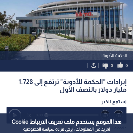
اقرأ أيضاً
العيسوي يرعى افتتاح بازار "ناعور أيام
مندوبا عن الملك وولي الع
زمان" الحادي عشر
العيسوي يعزي عشيرة أب
العليقات
1
هذا الموقع يستخدم ملف تعريف الارتباط Cookie
لمزيد من المعلومات ، يرجى قراءة
سياسة الخصوصية