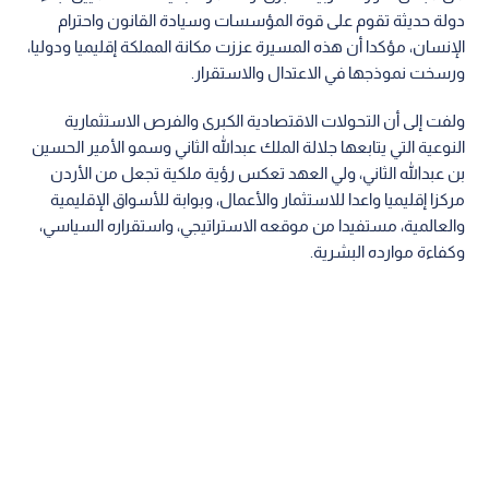
جاء ذلك خلال لقائه، يوم الخميس في الديوان الملكي الهاشمي، وفدا
من الهيئة الإدارية العليا لمجلس عشائر جبل الخليل في الأردن.
وأشار العيسوي إلى أن الأردن هو امتداد لمسيرة هاشمية انطلقت
من مبادئ الثورة العربية الكبرى، واستمرت بقيادة الهاشميين لبناء
دولة حديثة تقوم على قوة المؤسسات وسيادة القانون واحترام
الإنسان، مؤكدا أن هذه المسيرة عززت مكانة المملكة إقليميا ودوليا،
ورسخت نموذجها في الاعتدال والاستقرار.
ولفت إلى أن التحولات الاقتصادية الكبرى والفرص الاستثمارية