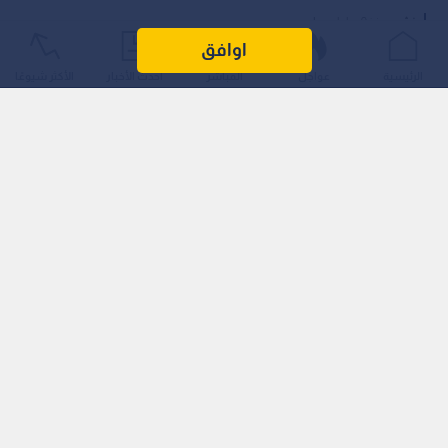
اوافق
الحكمة للأدوية
الرئيسية
عواجل
المباشر
أحدث الأخبار
الأكثر شيوعًا
0
0
إيرادات "الحكمة للأدوية" ترتفع إلى 1.728
مليار دولار بالنصف الأول
استمع للخبر:
1
x
0:00
ملاحظة: النص المسموع ناتج عن نظام آلي
نشر :
منذ 9 ساعات
|
الأردن
إيرادات الـمجموعة ترتفع بنسبة 4% لتبلغ 1.728 مليار دولار
مدفوعة بأداء الأدوية ذات العلامة التجارية.
الـشركة تؤكد توقعاتها للنمو الـسنوي وتواصل إعادة شراء