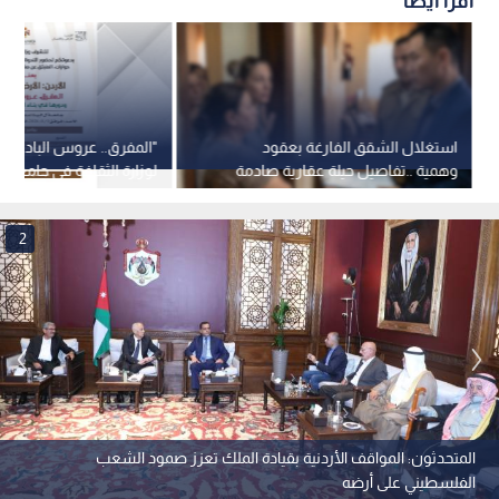
اقرأ أيضاً
استغلال الشقق الفارغة بعقود
"المفرق.. عروس البادية"..
وهمية ..تفاصيل حيلة عقارية صادمة
لوزارة الثقافة في جامعة "
في عمان
الأحد
2
المتحدثون: المواقف الأردنية بقيادة الملك تعزز صمود الشعب
الفلسطيني على أرضه