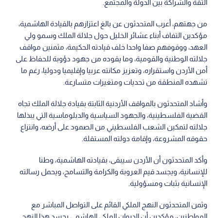
الاقتصادي، وجذب الاستثمارات النوعية، وتوفير فرص العمل،
وتمكين الشباب، وتعزيز بيئة الأعمال، وترسيخ مفهوم الدولة
الإنتاجية القادرة على المنافسة.
وجدد العيسوي التأكيد على ثبات المواقف الأردنية تجاه القضايا
العربية، وفي مقدمتها القضية الفلسطينية، واستمرار الوصاية
الهاشمية على المقدسات الإسلامية والمسيحية في القدس،
باعتبارها مسؤولية تاريخية وثابتا وطنيا لا يحيد عنه الأردن.
وقال العيسوي إن الديوان الملكي الهاشمي سيبقى، كما أراده جلالة
الملك، بيتا لكل الأردنيين، وأبوابه مفتوحة أمامهم على الدوام،
انطلاقا من النهج الهاشمي القائم على التواصل المباشر مع
المواطنين، والاستماع إلى قضاياهم، ومتابعة احتياجاتهم، بما يرسخ
الثقة والشراكة بين الدولة والمجتمع.
من جهتهم، أعرب المتحدثون عن بالغ اعتزازهم بالقيادة الهاشمية،
مؤكدين التفاف أبناء عشائر الخليل حول جلالة الملك وسمو ولي
العهد، ووقوفهم صفا واحدا خلف قيادته الحكيمة، مثمنين مواقف
جلالته الوطنية والقومية، وما يقوده من جهود دؤوبة للحفاظ على