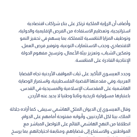
النوعية التي يتابعها جلالة الملك عبدالله الثاني وسمو الأمير الحسين
بن عبدالله الثاني، ولي العهد تعكس رؤية ملكية تجعل من الأردن
مركزا إقليميا واعدا للاستثمار والأعمال، وبوابة للأسواق الإقليمية
والعالمية، مستفيدا من موقعه الاستراتيجي، واستقراره السياسي،
وكفاءة موارده البشرية.
وأضاف أن الرؤية الملكية ترتكز على بناء شراكات اقتصادية
استراتيجية، وتعظيم الاستفادة من الفرص الإقليمية والدولية،
وتوظيف المزايا التنافسية للمملكة، بما يسهم في تحفيز النمو