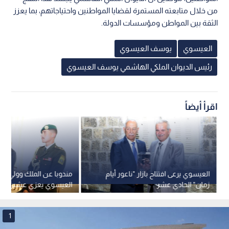
أمن الأردن واستقراره، وتعزيز مكانته عربيا وإقليميا ودوليا، رغم ما
تشهده المنطقة من تحديات ومتغيرات متسارعة.
وأشاد المتحدثون بالمواقف الأردنية الثابتة بقيادة جلالة الملك تجاه
القضية الفلسطينية، والجهود السياسية والدبلوماسية التي يبذلها
جلالته لتمكين الشعب الفلسطيني من الصمود على أرضه، وانتزاع
حقوقه المشروعة، وإقامة دولته المستقلة.
وأكد المتحدثون أن الأردن سيبقى، بقيادته الهاشمية، وطنا
للإنسانية، ويجسد قيم العروبة والكرامة والتسامح، ويحمل رسالته
الإنسانية بثبات ومسؤولية.
وثمن المتحدثون النهج الملكي القائم على التواصل المباشر مع
المواطنين، مؤكدين أن الديوان الملكي الهاشمي يجسد هذا النهج
من خلال متابعته المستمرة لقضايا المواطنين واحتياجاتهم، بما يعزز
الثقة بين المواطن ومؤسسات الدولة.
العيسوي
يوسف العيسوي
رئيس الديوان الملكي الهاشمي يوسف العيسوي