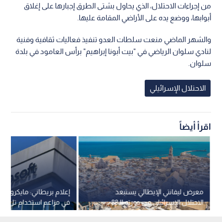
من إجراءات الاحتلال، الذي يحاول بشتى الطرق إجبارها على إغلاق
أبوابها، ووضع يده على الأراضي المقامة عليها.
والشهر الماضي منعت سلطات العدو تنفيذ فعاليات ثقافية وفنية
لنادي سلوان الرياضي في "بيت أبونا إبراهيم" برأس العامود في بلدة
سلوان.
الاحتلال الإسرائيلي
اقرأ أيضاً
معرض ليفانتي الإيطالي يستبعد
إعلام بريطاني: مايكروس
الاحتلال الإسرائيلي من دورته الـ88
في مزاعم استخدام تل أبيب
الشركة لمراقبة الفلسطين