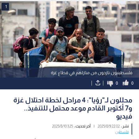
1
فلسطينيون نازحون من منازلهم في قطاع غزة
0
0
محللون لـ"رؤيا": 4 مراحل لخطة احتلال غزة
و7 أكتوبر القادم موعد محتمل للتنفيذ..
فيديو
نشر :
22:02 2025/8/9
|
آخر تحديث :
3:25 2025/8/10
فلسطين