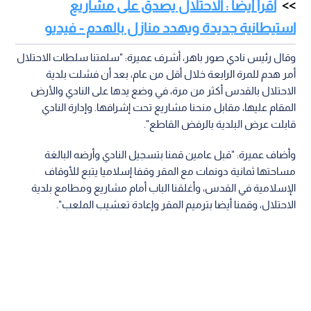
اقرأ أيضا : الاحتلال يصدق على مشاريع
استيطانية جديدة ويهدد منازل بالهدم - فيديو
وقال رئيس نادي صور باهر، أشرف عميرة: "سلمتنا سلطات الاحتلال
أمر هدم للمرة الرابعة خلال أقل من عام، بعد أن فشلت بلدية
الاحتلال بالقدس أكثر من مرة، في وضع يدها على النادي والأرض
المقام عليها، مقابل منحنا مشاريع تحت إشرافها. وإدارة النادي
قابلت عرض البلدية بالرفض القاطع".
وأضاف عميرة: "قبل عامين قمنا بتسجيل النادي وأرضه البالغة
مساحتها ثمانية دونمات مع المقر وقفا إسلاميا يتبع للأوقاف
الإسلامية في القدس، وأغلقنا الباب أمام مشاريع ومطامع بلدية
الاحتلال، وقمنا أيضا بترميم المقر وإعادة تعشيب الملعب".