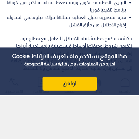
البراري: الخطة قد تكون ورقة ضغط سياسية أكثر من كونها
برنامجا تنفيذيا فوريا
فترة تحضيرية قبيل العملية تتخللها حراك دبلوماسي لمحاولة
إخراج الاحتلال من مأزق الفشل
تتكشف ملامح خطة شاملة للاحتلال للتعامل مع قطاع غزة،
تتضمن شروطا وصفتها أوساط فلسطينية بالمستحيلة، أبرزها
إنهاء حكم حركة حماس، نزع سلاح المقاومة، الإفراج عن جميع
هذا الموقع يستخدم ملف تعريف الارتباط Cookie
الأسرى أحياء وأمواتا، والسيطرة الأمنية الكاملة على القطاع، إضافة
لمزيد من المعلومات ، يرجى قراءة
سياسة الخصوصية
إلى تشكيل إدارة مدنية "محايدة" لا تتبع لحماس ولا للسلطة
الفلسطينية.
اوافق
الرئيسية
عواجل
المباشر
أحدث الأخبار
الأكثر شيوعًا