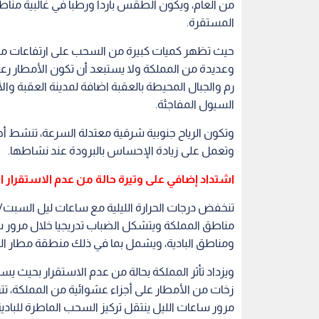
تنخفض درجات الحرارة الليلية مع ساعات ليل السب
مناطق المملكة ويتشكل الضباب تدريجيا خلال مرور
ومناطق البادية، ويشمل بما في ذلك منطقة مطار الم
ويزداد تأثر المملكة بحالة من عدم الاستقرار بحيث
زخات من الأمطار على أجزاء عشوائية من المملكة، تت
مرور ساعات الليل ينتقل تركيز السحب الماطرة للبادية
اقرأ أيضا : الأرصاد: منخفض جوي يؤثر ع
هذا ولا يستبعد ان تكون الأمطار غزيرة أحيانا مما
التنبيه الأغوار والبادية الجنوبية والشرقية، بما فيها ط
وتكون الرياح متقلبة الإتجاه وخفيفة إلى معتدلة الس
الأردن
العقبة
أمطار
محافظات الجنوب
ع