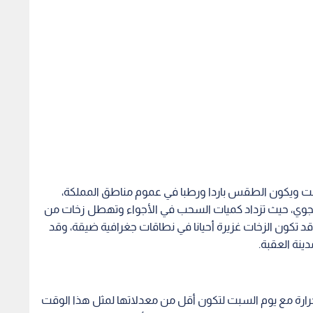
ت ويكون الطقس باردا ورطبا في عموم مناطق المملكة،
ر الجوي، حيث تزداد كميات السحب في الأجواء وتهطل زخات من
د تكون الزخات غزيرة أحيانا في نطاقات جغرافية ضيقة، وقد
ينة العقبة.
رارة مع يوم السبت لتكون أقل من معدلاتها لمثل هذا الوقت
ق المملكة، ويحدث اشتداد على حدة الأحوال الجوية غير
ختلفة، وتهطل زخات من الأمطار على مناطق عشوائية
ة وغزيرة أحيانا، ويتوقع ان تشمل الأمطار الغزيرة مرتفعات
والأغوار خاصة مع ساعات عصر السبت، مع تنبيه من خطر تشكل
حيانا خاصة فوق المرتفعات الشمالية والمناطق المكشوفة،
 الجوي مع ساعات ليل السبت/الأحد