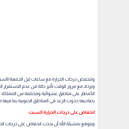
وتنخفض درجات الحرارة مع ساعات ليل الجمعة/السب
ويزداد مع مرور الوقت تأثير حالة من عدم الاستقرا
الأمطار على مناطق عشوائية ومختلفة من المملكة، ق
يصاحبها حدوث الرعد في المناطق الجنوبية بما فيها مد
انخفاض على درجات الحرارة السبت
ويتوقع بمشيئة الله أن يحدث انخفاض على درجات الح
من العام، ويكون الطقس باردا ورطبا في غالبية مناط
المستقرة.
حيث تظهر كميات كبيرة من السحب على ارتفاعات م
وعديدة من المملكة ولا يستبعد أن تكون الأمطار رعدي
رم والجبال المحيطة بالعقبة اضافة لمدينة العقبة 
السيول المفاجئة.
وتكون الرياح جنوبية شرقية معتدلة السرعة، تنشط أ
وتعمل على زيادة الإحساس بالبرودة عند نشاطها.
اشتداد إضافي على وتيرة حالة من عدم الاستقرار