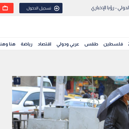
ولي - رؤيا الإخباري
تسجيل الدخول
فلسطين
طقس
عربي ودولي
اقتصاد
رياضة
هنا وهن
1