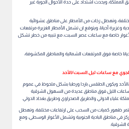
ت/الأحد ويكون الطقس باردا ورطبا بشكل ملحوظ في عموم
 ساعات الليل فوق مناطق عديدة من السهول الشرقية
لكة علياء الدولي والطريق الصحراوي وطريق بغداد الدولي.
 يستمر ظهور كميات من السحب على ارتفاعات مختلفة، وتهطل
ركز في مناطق البادية الجنوبية وتشمل الأغوار الوسطى، ومع
 الشرقية.
لى الأردن - تفاصيل
 يتسبب بحدوث جريان للأودية وتشكل السيول المفاجئة، ويشمل
ريق بغداد الدولي.
رعة، قد تنشط أحيانا فوق بعض المناطق.
دم استقرار جوي