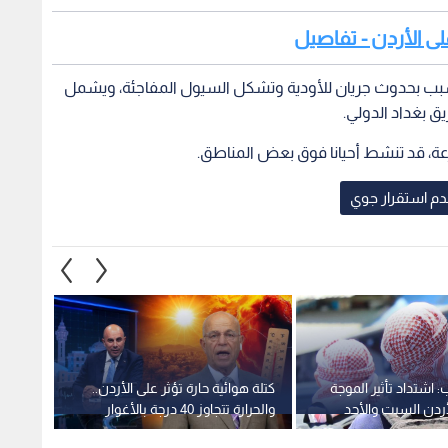
شتداد تأثير الموجة
كتلة هوائية حارة تؤثر على الأردن..
طقس ا
لأردن السبت والأحد
والحرارة تتجاوز 40 درجة بالأغوار
جوي يؤ
والعقبة
ويجلب 
1