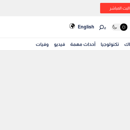
البث المباشر
English
اك
تكنولوجيا
أحداث مهمة
فيديو
وفيات