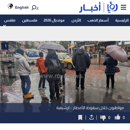
English
الرئيسية
أسعار الذهب
الأردن
مونديال 2026
فلسطين
طقس
1
مواطنون خلال سقوط الأمطار - ارشيفية
0
0