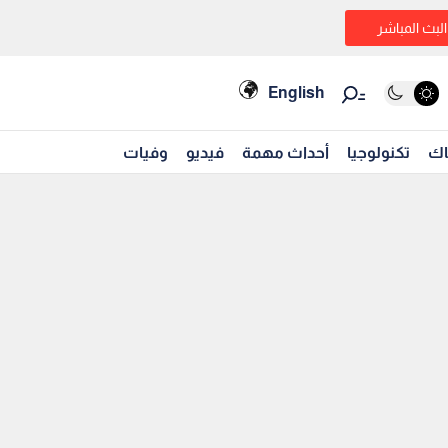
البث المباشر
English
اك
تكنولوجيا
أحداث مهمة
فيديو
وفيات