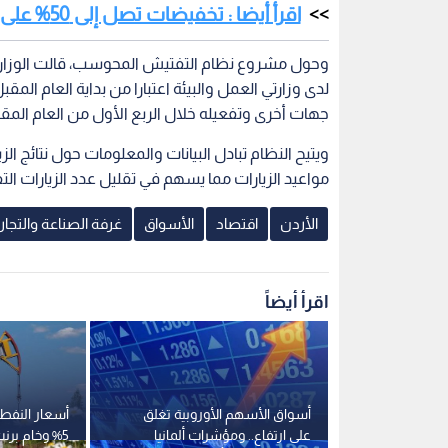
اقرأ أيضا : تخفيضات تصل إلى 50% على أكثر من 200 سلعة في "الاستهلاكية المدنية"
وحول مشروع نظام التفتيش المحوسب، قالت الوزارة إ
جهات أخرى وتفعيله خلال الربع الأول من العام المقب
ويتيح النظام تبادل البيانات والمعلومات حول نتائج ال
مواعيد الزيارات مما يسهم في تقليل عدد الزيارات الت
الأردن
اقتصاد
الأسواق
غرفة الصناعة والتجار
اقرأ أيضاً
ة عائلية
أسواق الأسهم الأوروبية تغلق
أسعار النفط ا
رها في عمان
على ارتفاع.. ومؤشرات ألمانيا