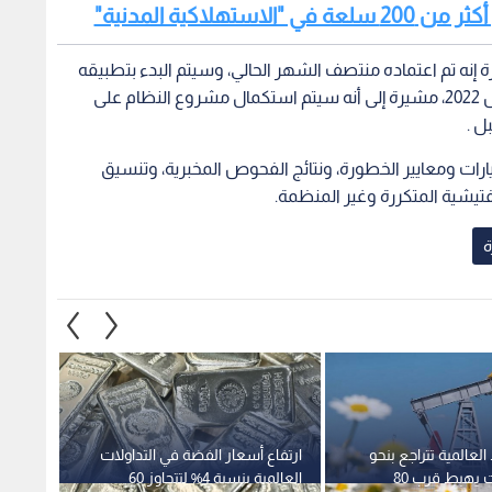
نه تم اعتماده منتصف الشهر الحالي، وسيتم البدء بتطبيقه
لدى وزارتي العمل والبيئة اعتبارا من بداية العام المقبل 2022، مشيرة إلى أنه سيتم استكمال مشروع النظام على
ل .
زيارات ومعايير الخطورة، ونتائج الفحوص المخبرية، وتنسيق
فتيشية المتكررة وغير المنظمة.
ة
لعالمية تتراجع بنحو
ارتفاع أسعار الفضة في التداولات
بورصة 
5% وخام برنت يهبط قرب 80
العالمية بنسبة 4% لتتجاوز 60