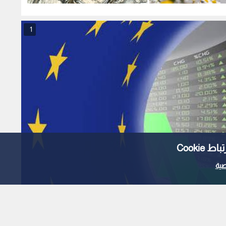
ل
دولارا للأونصة
النصف ا
1
Cooki
ية