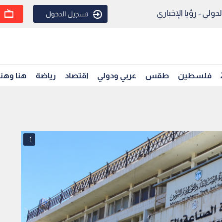
ولي - رؤيا الإخباري
تسجيل الدخول
فلسطين
طقس
عربي ودولي
اقتصاد
رياضة
هنا وهن
1