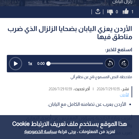
زلزال اليابان
0
1
الأردن يعزي اليابان بضحايا الزلزال الذي ضرب
مناطق فيها
استمع للخبر:
1
x
0:00
ملاحظة: النص المسموع ناتج عن نظام آلي
نشر :
10:55 2026/7/29
|
آخر تحديث :
10:59 2026/7/29
الأردن
الأردن يعرب عن تضامنه الكامل مع اليابان.
أعربت وزارة الخارجية وشؤون المغتربين عن أصدق التعازي
هذا الموقع يستخدم ملف تعريف الارتباط Cookie
والمواساة لحكومة وشعب اليابان الصديقة بضحايا الزلزال الذي
لمزيد من المعلومات ، يرجى قراءة
سياسة الخصوصية
ضرب مناطق فيها.