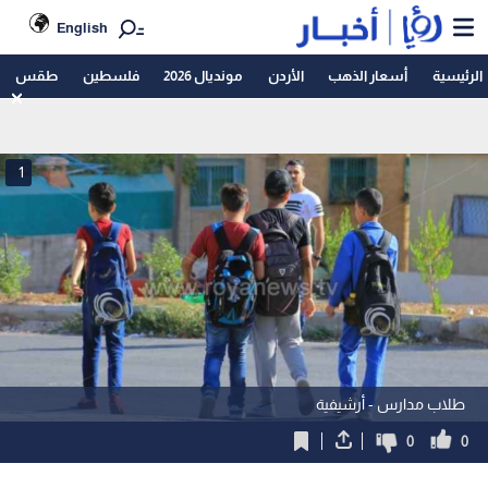
English
الرئيسية
أسعار الذهب
الأردن
مونديال 2026
فلسطين
طقس
1
طلاب مدارس - أرشيفية
0
0