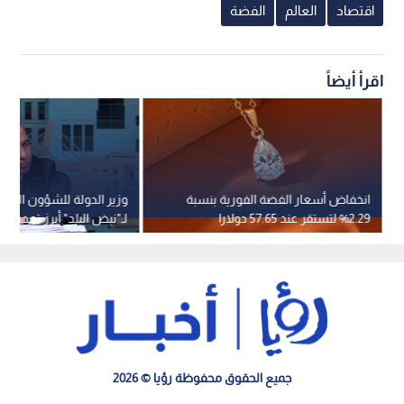
اقتصاد
العالم
الفضة
اقرأ أيضاً
انخفاض أسعار الفضة الفورية بنسبة
وزير الدولة للشؤون القان
2.29% لتستقر عند 57.65 دولارا
لـ"نبض البلد" أبرز تعديلا
للأونصة
الملكية العقارية" -فيديو
جميع الحقوق محفوظة رؤيا © 2026