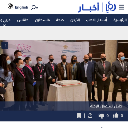
English
الرئيسية
أسعار الذهب
الأردن
صحة
فلسطين
طقس
عربي و
1
خلال استقبال الرحلة
0
0