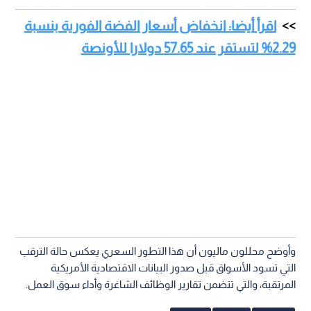
اقرأ أيضا: انخفاض أسعار الفضة الفورية بنسبة
2.29% لتستقر عند 57.65 دولارا للأونصة
وأوضح محللون ماليون أن هذا التطور السعري يعكس حالة الترقب
التي تسود الأسواق قبل صدور البيانات الاقتصادية الأمريكية
المرتقبة، والتي تتضمن تقارير الوظائف الشاغرة وأداء سوق العمل.