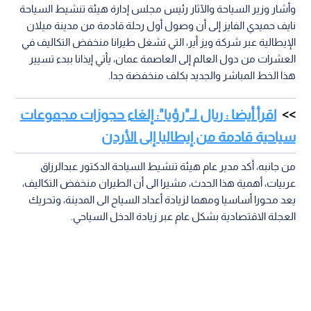
وأشار وزير السياحة والآثار رئيس مجلس إدارة هيئة تنشيط السياحة
نايف حميدي الفايز إلى أن وصول أول رحلة قادمة من مدينة ميلان
الإيطالية عبر شركة ويز أير، التي تشغل طيرانا منخفض التكاليف في
العشرات من دول العالم إلى العاصمة عمان، يأتي إيذانا ببدء تسيير
هذا الخط المباشر والجديد بكلف منخفضة جدا.
اقرأ أيضا : ريال لـ"رؤيا": إلغاء حجوزات مجموعات
سياحية قادمة من إيطاليا إلى الأردن
من جانبه، أكد مدير عام هيئة تنشيط السياحة الدكتور عبدالرزاق
عربيات، أهمية هذا الحدث، مشيرا الى أن الطيران منخفض التكاليف،
يعد محورا أساسيا ومهما لزيادة أعداد السياح الى المدينة، وتحريك
العجلة الاقتصادية بشكل عام عبر زيادة الدخل السياحي.