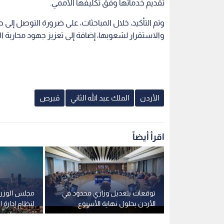
تقديم خدماتها وفق تكليفها الأممي.
وتم التأكيد، خلال المباحثات، على ضرورة التوصل إلى
والاستقرار لشعوبها، إضافة إلى تعزيز جهود محاربة
الأردن
الملك عبد الله الثاني
قبرص
اقرأ أيضاً
د": الأردن
توقعات بتعديل وزاري محدود في
مجلس الوزراء
ة الأزمات
الأردن بحلول نهاية الأسبوع
لنظام إدارة ا
رجية
وسط جدل حول معايير الاختيار
القطاع العام لس