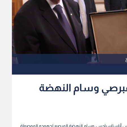
لقبرصي وسام النهضة
يكوس أناستاسيادس، وسام النهضة المرصع لجهوده الموصولة