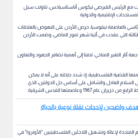
باحثات مع الرئيس القبرصي نيكوس أناستاسيادس، تناولت سبل
المستجدات الإقليمية والدولية.
لرئاسي بالعاصمة نيقوسيا، حرص الأردن على النهوض بالعلاقات
الثالثة التي عقدت في أثينا شهر تموز الماضي، وضمت الأردن
آثار التغير المناخي، لافتا إلى أهمية تضافر الجهود والتعاون
ها القضية الفلسطينية، إذ شدد جلالته على أنه لا يمكن
 السلام العادل والشامل على أساس حل الدولتين، الذي
 1967 وعاصمتها القدس الشرقية.
وبهدف واضحين لإحداث نقلة نوعية بالحياة
م المتحدة لإغاثة وتشغيل اللاجئين الفلسطينيين "الأونروا" في