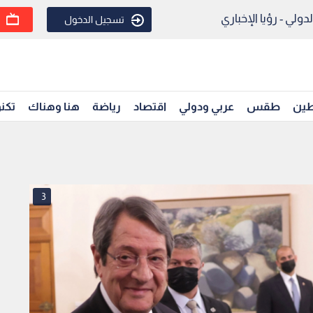
ولي - رؤيا الإخباري
تسجيل الدخول
ين
طقس
عربي ودولي
اقتصاد
رياضة
هنا وهناك
تكنو
3