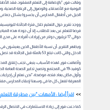
وقالت فور، "بالإضافة إلى التعلم المفقود، فقد الأط
اليومية مع الأصدقاء، والوصول إلى الرعاية الصحية، 
الجيل من أطفال المدارس أن يخسروا بشكل جماعي 17 تريليون دولار من الأرباح المحتملة على مدى الحياة"
ووجد تقرير حول التعليم خلال فترة الجائحة لليونيسيف 
فرصا للتعلم عن بعد للطلاب، إلا أن جودة هذه المبا
حوالي 17 تريليون دولار من إيرادات أفراده على مدى الحياة.
ويظهر التقرير، أن نسبة الأطفال الذين يعيشون في
الدخل والتي كانت تبلغ 53 بالمئة قبل الجائحة قد تصل إلى 70 بالمئة بسبب إغلاق المدارس.
وأضافت فور، لهذه الأسباب، ينبغي تجنب إغلاق المدا
كوفيد-19 في المجتمع وتصبح تدابير الصحة العا
وأول مكان يعاد فتحه، موضحة، "نحن نعلم أن إجراءا
المعرفة لفعل كل ما في وسعنا لإبقاء المدارس مفت
اقرأ أيضا : الأمهات "بين مطرقة التع
كما دعت فور إلى زيادة الاستثمارات في الاتصال ال