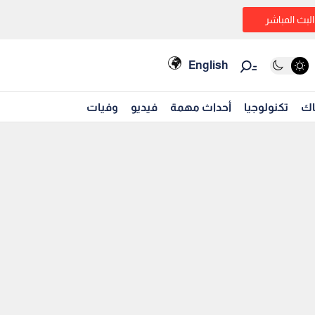
البث المباشر
English
اك
تكنولوجيا
أحداث مهمة
فيديو
وفيات