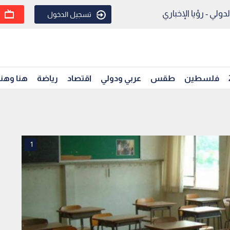
ولي - رؤيا الإخباري
تسجيل الدخول
فلسطين
طقس
عربي ودولي
اقتصاد
رياضة
هنا وهن
1