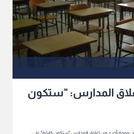
غلاق المدارس: "ستكون
ن موجة أخرى من إغلاق المدارس "ستكون كارثية" على