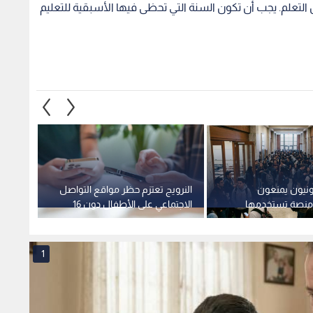
عام 2022 عاما آخر من تعطل التعلم. يجب أن تكون السنة التي تحظى فيها الأسبقية للتعليم
ونيون يمنعون
النرويج تعتزم حظر مواقع التواصل
تركيا 
 منصة تستخدمها
الاجتماعي على الأطفال دون 16
ات التعليمية
عاما
بقرار 
1