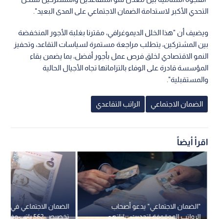
التحدي الأكبر لاستدامة الضمان الاجتماعي على المدى البعيد".
ويضيف أن "هذا الخلل الديموغرافي، مقترنا بغلبة الأجور المنخفضة
بين المشتركين، يتطلب مراجعة مستمرة لسياسات التقاعد، وتحفيز
النمو الاقتصادي لخلق فرص عمل بأجور أفضل، بما يضمن بقاء
المؤسسة قادرة على الوفاء بالتزاماتها تجاه الأجيال الحالية
والمستقبلية".
الضمان الاجتماعي
الراتب التقاعدي
اقرأ أيضاً
"الضمان الاجتماعي" يدعو أصحاب
الضمان الاجتماعي في الأر
الرواتب الموقوفة لتحديث بياناتهم..
تخصيص 562 راتب وف