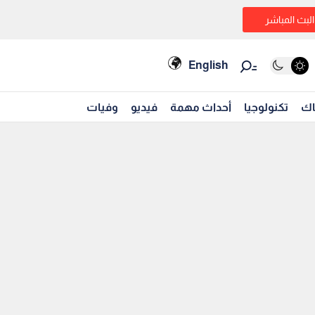
البث المباشر
English
اك
تكنولوجيا
أحداث مهمة
فيديو
وفيات