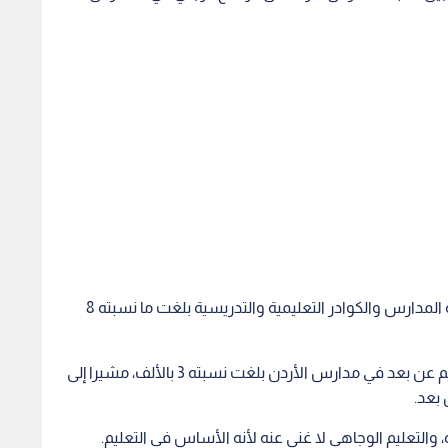
وبين المساعفة أن نسبة الإصابات النشطة بين طلبة المدارس والكوادر التعليمية والتدريسية بلغت ما نسبته 8
وأضاف أن نسبة الشعب التي تم تحول فيها إلى التعليم عن بعد في مدارس الأردن بلغت نسبته 3 بالألف، مشيرا إلى
والتعليم الوجاهي لا غنى عنه لأنه الأساس في التعليم.
 الإنسان الدكتور إبراهيم البدور، إن التجمعات تعتبر أهم
بة الإصابة بالفيروس.
لجمعة السوداء وما سبقها ستزيد من عدد الإصابات بفيروس
يصاب أينما كان.
المطعوم المضاد لفيروس كورونا وغير المطعمين، في حال
لالها للشخص الحاصل على مطعوم كورونا بالحركة وعدم