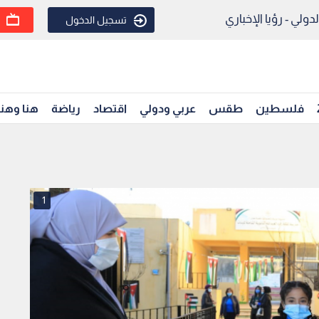
ولي - رؤيا الإخباري
تسجيل الدخول
فلسطين
طقس
عربي ودولي
اقتصاد
رياضة
هنا وهن
1