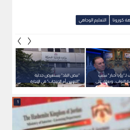
لـ"رؤيا أخبار" سبب
"نبض البلد" يستعرض جدلية
"التربي
 النواب.. ويعلق على
"التعيين أم الانتخاب" في الإدارة
3 أما
 العقارية
المحلية.. ودراسة لـ "راصد" تكشف
التعليم
آراء الأردنيين لعام 2026-فيديو
1