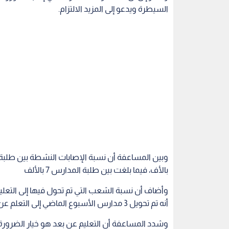
بالأف، فيما بلغت بين طلبة المدارس 7 بالألف
أنه تم تحويل 3 مدارس الأسبوع الماضي إلى التعلم عن بعد.
وشدد المساعفة أن التعليم عن بعد هو خيار الضرورة، 
من جهته قال عضو لجنة الصحة في المركز الوطني لحقوق
الأماكن لفيروس كورونا، وأن ارتداء الكمامة تقلل نس
وأضاف أن التجمعات خلال اليومين الماضيين خلال ا
كورونا، وأن الشخص غير الحاصل على المطعوم سوف 
وأشار إلى أن يجب أن يكون هناك تفريق بين متلقي 
اتخاذ أي إجراء حكومي قادمة.
واقترح البدور أن يكون هناك أوقات محددة يسمح خ
السماح لغير متلقي اللقاح بالحركة في هذه الفترة.