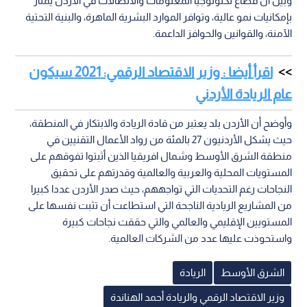
وبين أن قطاع تكنولوجيا المعلومات والاتصالات في الأردن يمتاز
بإمكانيات نمو عالية، وتوافر الموارد البشرية الماهرة، والبنية التحتية
الآمنة، والقوانين والحوافز الداعمة.
اقرأ أيضا : وزير الاقتصاد الرقمي: 2021 سيكون
عام الريادة الأردني
وأوضح أن الأردن بلد يعتبر من قادة الريادة والابتكار في المنطقة،
حيث يشكل الأردنيون 27 بالمئة من رواد الأعمال التقنيين في
منطقة الشرق الأوسط وشمال افريقيا الذين أثبتوا تفوقهم على
المستويات المحلية والعربية والعالمية وقدرتهم على تحقيق
النجاحات رغم التحديات التي تواجههم، حيث صدر الأردن عددا كبيرا
من المشاريع الريادية الناجحة التي استطاعت أن تثبت نفسها على
المستويين الإقليمي والعالمي والتي حققت نجاحات كبيرة
واستحوذت عليها عدد من الشركات العالمية.
الشرق الأوسط
الريادة
وزير الاقتصاد الرقمي والريادة أحمد الهناندة