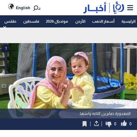
English
الرئيسية
أسعار الذهب
الأردن
مونديال 2026
فلسطين
طقس
1
المغدورة صابرين التايه وابنتها
0
0