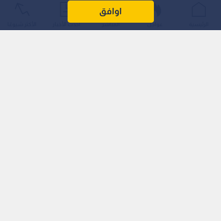
اوافق
الرئيسية
عواجل
المباشر
أحدث الأخبار
الأكثر شيوعًا
وأفادت مصادر فلسطينية بأن الـمستوطنين اقتحموا بلدة بيت فجار
ومنطقة "شعب اللوز" في المغير، بينما اقتحمت قوات الاحتلال قرى
كفر مالك ودير جرير وخلايل اللوز، واستولت على ثلاثة منازل في حي
سطح مرحبا بالبيرة وحولتها إلى ثكنات عسكرية بعد إجبار سكانها
على إخلائها، كما أعاقت حركة الـمواطنين في حي أم الشرايط.
في غضون ذلك، يواكب الاحتلال عمليته العسكرية في مخيم قلنديا