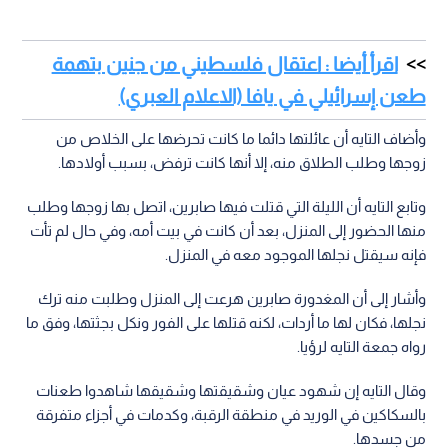
اقرأ أيضا : اعتقال فلسطيني من جنين بتهمة
طعن إسرائيلي في يافا (الاعلام العبري)
وأضاف التايه أن عائلتها دائما ما كانت تحرضها على الخلاص من
زوجها وطلب الطلاق منه، إلا أنها كانت ترفض، بسبب أولادها.
وتابع التايه أن الليلة التي قتلت فيها صابرين، اتصل بها زوجها وطلب
منها الحضور إلى المنزل، بعد أن كانت في بيت أمه، وفي حال لم تأت
فإنه سيقتل نجلها الموجود معه في المنزل.
وأشار إلى أن المغدورة صابرين هرعت إلى المنزل وطلبت منه ترك
نجلها، فكان لها ما أردات، لكنه قتلها على الفور ونكل بجثتها، وفق ما
رواه جمعة التايه لرؤيا.
وقال التايه إن شهود عيان وشقيقتها وشقيقها شاهدوا طعنات
بالسكاكين في الوريد في منطقة الرقبة، وكدمات في أجزاء متفرقة
من جسدها.