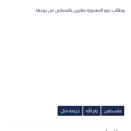
وطالب ذوو المغدورة صابرين بالقصاص من زوجها.
فلسطين
رام الله
جريمة قتل