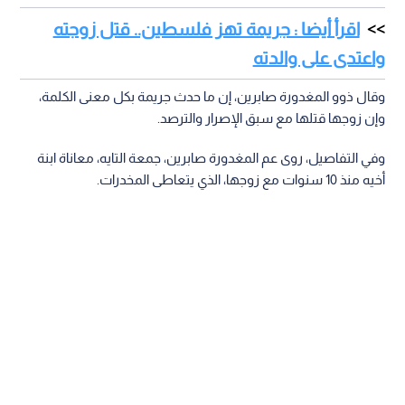
اقرأ أيضا : جريمة تهز فلسطين.. قتل زوجته
واعتدى على والدته
وقال ذوو المغدورة صابرين، إن ما حدث جريمة بكل معنى الكلمة،
وإن زوجها قتلها مع سبق الإصرار والترصد.
وفي التفاصيل، روى عم المغدورة صابرين، جمعة التايه، معاناة ابنة
أخيه منذ 10 سنوات مع زوجها، الذي يتعاطى المخدرات.