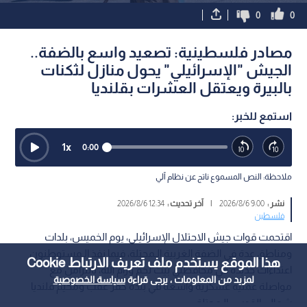
0
0
مصادر فلسطينية: تصعيد واسع بالضفة..
الجيش "الإسرائيلي" يحول منازل لثكنات
بالبيرة ويعتقل العشرات بقلنديا
استمع للخبر:
1
x
0:00
ملاحظة: النص المسموع ناتج عن نظام آلي
نشر :
9:00 2026/8/6
|
آخر تحديث :
12:34 2026/8/6
فلسطين
اقتحمت قوات جيش الاحتلال الإسرائيلي، يوم الخميس، بلدات
ومناطق عدة في الضفة الغربية الـمحتلة، فيما نفذ الـمستوطنون
هذا الموقع يستخدم ملف تعريف الارتباط Cookie
اعتداءات جديدة في محافظتي بيت لحم ورام الله، بالتزامن مع
لمزيد من المعلومات ، يرجى قراءة
سياسة الخصوصية
مواصلة عملية عسكرية واسعة في بلدة كفر عقب ومخيم قلنديا
شمالي القدس الـمحتلة.