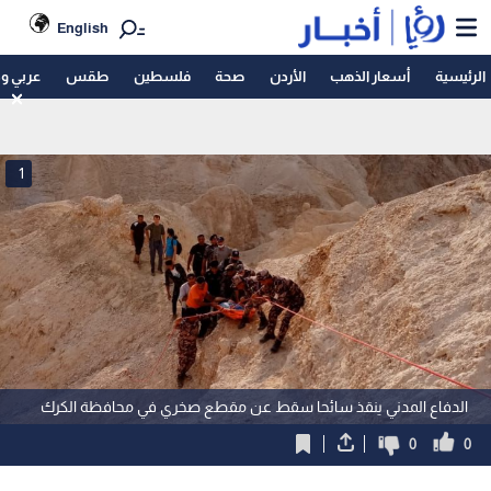
English
الرئيسية
أسعار الذهب
الأردن
صحة
فلسطين
طقس
عربي و
1
الدفاع المدني ينقذ سائحا سقط عن مقطع صخري في محافظة الكرك
0
0