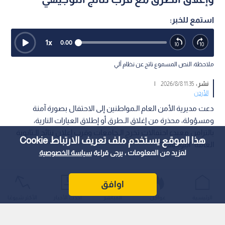
استمع للخبر:
1
x
0:00
ملاحظة: النص المسموع ناتج عن نظام آلي
نشر :
11:35 2026/8/8
|
الأردن
دعت مديرية الأمن العام الـمواطنين إلى الاحتفال بصورة آمنة
ومسؤولة، محذرة من إغلاق الـطرق أو إطلاق العيارات النارية،
بالتزامن معبدء احتفالات تخرج الـجامعات وقرب إعلان نتائج الـثانوية
هذا الموقع يستخدم ملف تعريف الارتباط Cookie
العامة "التوجيهي".
لمزيد من المعلومات ، يرجى قراءة
سياسة الخصوصية
اوافق
الرئيسية
عواجل
المباشر
أحدث الأخبار
الأكثر شيوعًا