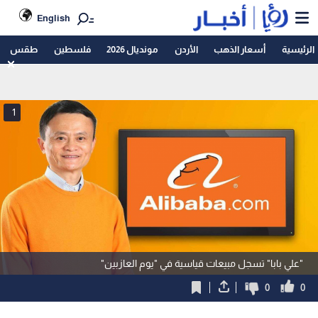
English
الرئيسية
أسعار الذهب
الأردن
مونديال 2026
فلسطين
طقس
1
"علي بابا" تسجل مبيعات قياسية في "يوم العازبين"
0
0