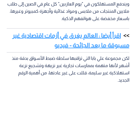
ويندفع المستهلكون في "يوم العازبين" كل عام في الصين إلى طلب
ملايين المنتجات من ملابس ومواد غذائية وأجهزة كمبيوتر وغيرها،
باسعار مخفضة على هواتفهم الذكية.
اقرأ أيضا : العالم يغرق في أزمات اقتصادية غير
مسبوقة ما بعد الجائحة - فيديو
لكن مجموعة علي بابا التي تراقبها سلطة ضبط الأسواق بدقة منذ
أشهر لأنها متهمة بممارسات تجارية غير نزيهة وتشجيع نزعة
استهلاكية غير سليمة، قللت على غير عادتها، من أهمية الرقم
الجديد.