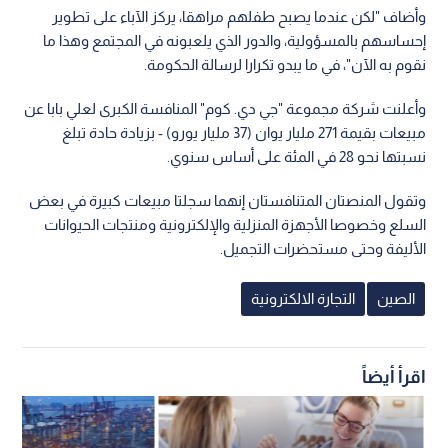
وأضاف "لكن عندما يصبح طفلهم مراهقا، يركز الآباء على تطوير
إحساسهم بالمسؤولية، والدور الذي يلعبونه في المجتمع وهذا ما
نقوم به الآن"، في ما يبدو تكرارا لرسالة الحكومة.
وأعلنت شركة مجموعة "جي دي. كوم" المنافسة الكبرى لعلي بابا عن
مبيعات بقيمة 271 مليار يوان (37 مليار يورو) - بزيادة حادة تبلغ
نسبتها نحو 28 في المئة على أساس سنوي.
وتقول المنصتان المتنافستان إنهما سجلتا مبيعات كبيرة في بعض
السلع وخصوصا الأجهزة المنزلية والإلكترونية ومنتجات الحيوانات
الأليفة وحتى مستحضرات التجميل.
الصين
التجارة الالكترونية
اقرأ أيضاً