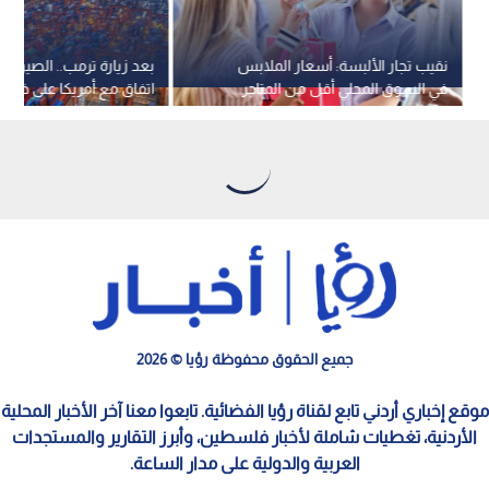
نقيب تجار الألبسة: أسعار الملابس
بعد زيارة ترمب.. الصين ت
في السوق المحلي أقل من المتاجر
اتفاق مع أمريكا على خف
الإلكترونية
الجمركية بين البلدين بـ 30 مليارا
جميع الحقوق محفوظة رؤيا © 2026
موقع إخباري أردني تابع لقناة رؤيا الفضائية. تابعوا معنا آخر الأخبار المحلية
الأردنية، تغطيات شاملة لأخبار فلسطين، وأبرز التقارير والمستجدات
العربية والدولية على مدار الساعة.