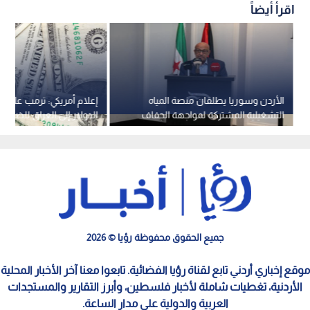
اقرأ أيضاً
الأردن وسوريا يطلقان منصة المياه
إعلام أمريكي: ترمب علق 
التشغيلية المشتركة لمواجهة الجفاف
الدولار إلى العراق للضغط
2026
"مليشياته" المدعومة من إ
جميع الحقوق محفوظة رؤيا © 2026
موقع إخباري أردني تابع لقناة رؤيا الفضائية. تابعوا معنا آخر الأخبار المحلية
الأردنية، تغطيات شاملة لأخبار فلسطين، وأبرز التقارير والمستجدات
العربية والدولية على مدار الساعة.