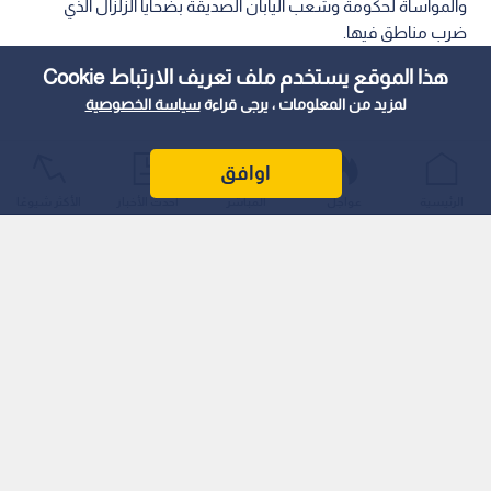
والمواساة لحكومة وشعب اليابان الصديقة بضحايا الزلزال الذي
ضرب مناطق فيها.
هذا الموقع يستخدم ملف تعريف الارتباط Cookie
لمزيد من المعلومات ، يرجى قراءة
سياسة الخصوصية
اوافق
الرئيسية
عواجل
المباشر
أحدث الأخبار
الأكثر شيوعًا
وأكد الناطق الرسمي باسم الوزارة السفير فؤاد المجالي وقوف
المملكة وتضامنها الكامل مع حكومة وشعب اليابان، معربا عن
أصدق التعازي والمواساة لأسر الضحايا، ومتمنيا الشفاء العاجل
للمصابين، والنجاة للمفقودين.