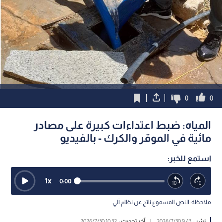
0
0
المياه: ضبط اعتداءات كبيرة على مصادر
مائية في الموقر والكرك - بالفيديو
استمع للخبر:
1
x
0:00
ملاحظة: النص المسموع ناتج عن نظام آلي
نشر :
9:43 2026/7/30
|
آخر تحديث :
10:32 2026/7/30