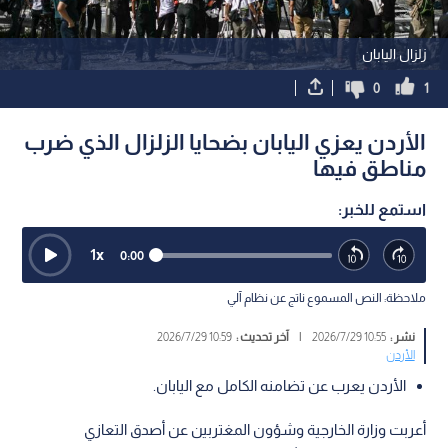
زلزال اليابان
0
1
الأردن يعزي اليابان بضحايا الزلزال الذي ضرب
مناطق فيها
استمع للخبر:
1
x
0:00
ملاحظة: النص المسموع ناتج عن نظام آلي
نشر :
10:55 2026/7/29
|
آخر تحديث :
10:59 2026/7/29
الأردن
الأردن يعرب عن تضامنه الكامل مع اليابان.
أعربت وزارة الخارجية وشؤون المغتربين عن أصدق التعازي