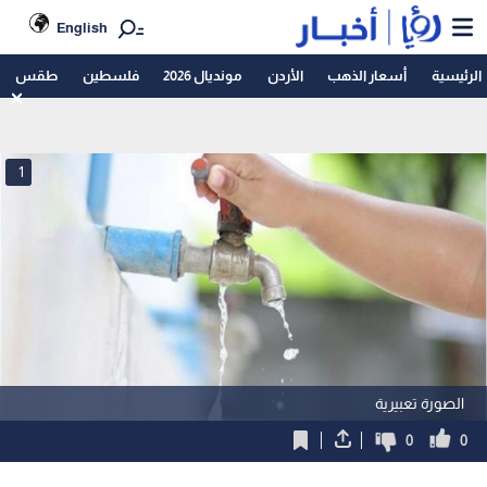
English
الرئيسية
أسعار الذهب
الأردن
مونديال 2026
فلسطين
طقس
1
الصورة تعبيرية
0
0