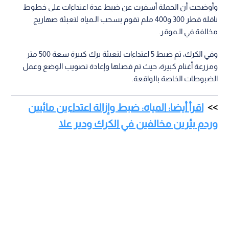
وأوضحت أن الحملة أسفرت عن ضبط عدة اعتداءات على خطوط
ناقلة قطر 300 و400 ملم تقوم بسحب الـمياه لتعبئة صهاريج
مخالفة في الـموقر.
وفي الكرك، تم ضبط 5 اعتداءات لتعبئة برك كبيرة سعة 500 متر
ومزرعة أغنام كبيرة، حيث تم فصلها وإعادة تصويب الوضع وعمل
الضبوطات الخاصة بالواقعة.
اقرأ أيضا: المياه: ضبط وإزالة اعتداءين مائيين
وردم بئرين مخالفين في الكرك ودير علا