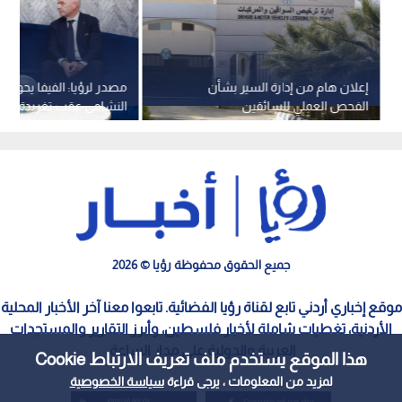
إعلان هام من إدارة السير بشأن
مصدر لرؤيا: الفيفا يحول
الفحص العملي للسائقين
النشامى عقب تغريدة الأم
جميع الحقوق محفوظة رؤيا © 2026
موقع إخباري أردني تابع لقناة رؤيا الفضائية. تابعوا معنا آخر الأخبار المحلية
الأردنية، تغطيات شاملة لأخبار فلسطين، وأبرز التقارير والمستجدات
العربية والدولية على مدار الساعة.
هذا الموقع يستخدم ملف تعريف الارتباط Cookie
لمزيد من المعلومات ، يرجى قراءة
سياسة الخصوصية