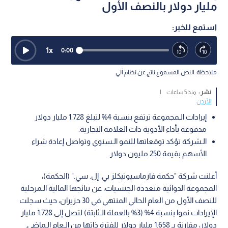
مليار دولار بالنصف الأول
استمع للخبر:
1
x
0:00
ملاحظة: النص المسموع ناتج عن نظام آلي
نشر :
منذ 5 ساعات
|
الأردن
إيرادات الـمجموعة ترتفع بنسبة 4% لتبلغ 1.728 مليار دولار
مدفوعة بأداء الأدوية ذات العلامة التجارية.
الـشركة تؤكد توقعاتها للنمو الـسنوي وتواصل إعادة شراء
الأسهم بقيمة 250 مليون دولار.
أعلنت شركة "حكمة فارماسيوتيكلز بي. إل. سي." (الحكمة)،
المجموعة الدوائية متعددة الجنسيات، عن نتائجها المالية الـمرحلية
للنصف الأول من العام الحالي المنتهي في 30 حزيران، حيث سجلت
الإيرادات نموا بنسبة 4% (3% بالعملة الـثابتة) لتصل إلى 1.728 مليار
دولار، مقارنة بـ 1.658 مليار دولار للفترة ذاتها من الـعام الـماضي.