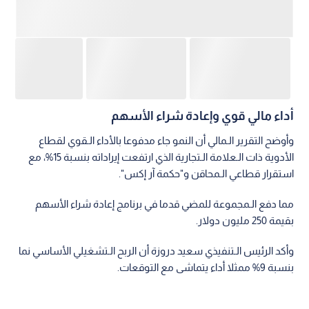
أداء مالي قوي وإعادة شراء الأسهم
وأوضح التقرير الـمالي أن النمو جاء مدفوعا بالأداء الـقوي لقطاع
الأدوية ذات الـعلامة الـتجارية الذي ارتفعت إيراداته بنسبة 15%، مع
استقرار قطاعي الـمحاقن و"حكمة آر إكس".
مما دفع الـمجموعة للمضي قدما في برنامج إعادة شراء الأسهم
بقيمة 250 مليون دولار.
وأكد الرئيس الـتنفيذي سعيد دروزة أن الربح الـتشغيلي الأساسي نما
بنسبة 9% ممثلا أداء يتماشى مع التوقعات.