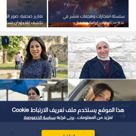
سلسلة انفجارات وهجمات تنتشر في
تقارير صحفية: صور الأقمار
عدة محافظات إيرانية وتفعيل
تكشف إبلاء إيران تسارعا 
الدفاعات في طهران
بناء منشآتها العسكرية
1
الطالبات المعتقلات من قبل قوات الاحتلال
هذا الموقع يستخدم ملف تعريف الارتباط Cookie
0
0
لمزيد من المعلومات ، يرجى قراءة
سياسة الخصوصية
قوات الاحتلال تعتقل 4 طالبات وخريجات