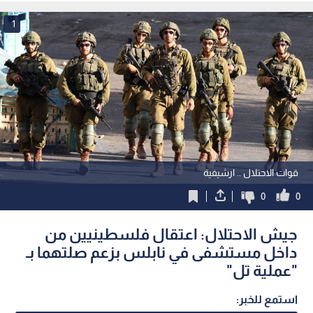
1
قوات الاحتلال .. ارشيفية
0
0
جيش الاحتلال: اعتقال فلسطينيين من
داخل مستشفى في نابلس بزعم صلتهما بـ
"عملية تل"
استمع للخبر: