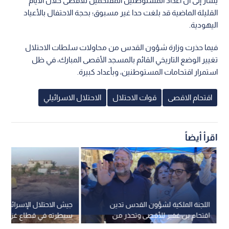
يشار إلى أن أعداد المستوطنين المقتحمين للأقصى خلال الأيام
القليلة الماضية قد بلغت حدا غير مسبوق؛ بحجة الاحتفال بالأعياد
اليهودية.
فيما حذرت وزارة شؤون القدس من محاولات سلطات الاحتلال
تغيير الوضع التاريخي القائم بالمسجد الأقصى المبارك، في ظل
استمرار اقتحامات المستوطنين، وبأعداد كبيرة.
اقتحام الاقصى
قوات الاحتلال
الاحتلال الاسرائيلي
اقرأ أيضاً
اللجنة الملكية لشؤون القدس تدين
جيش الاحتلال الإسرائي
اقتحام بن غفير للأقصى وتحذر من
سيطرته في قطاع غزة عبر 
تداعيات التصعيد
"الخط الأصفر