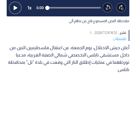
1
x
0:00
ملاحظة: النص المسموع ناتج عن نظام آلي
نشر :
16:52 2026/7/24
|
فلسطين
أعلن جيش الاحتلال، يوم الجمعة، عن اعتقال فلسطينيين اثنين من
داخل مستشفى نابلس التخصصي شمالي الضفة الغربية، مدعيا
تورطهما في عمليات إطلاق النار التي وقعت في بلدة "تل" بمحافظة
نابلس.