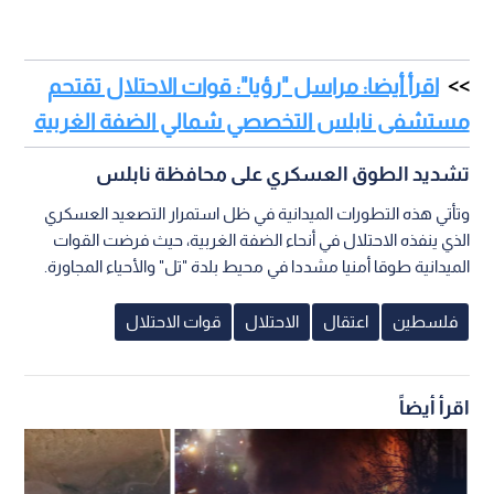
اقرأ أيضا: مراسل "رؤيا": قوات الاحتلال تقتحم
مستشفى نابلس التخصصي شمالي الضفة الغربية
تشديد الطوق العسكري على محافظة نابلس
وتأتي هذه التطورات الميدانية في ظل استمرار التصعيد العسكري
الذي ينفذه الاحتلال في أنحاء الضفة الغربية، حيث فرضت القوات
الميدانية طوقا أمنيا مشددا في محيط بلدة "تل" والأحياء المجاورة.
فلسطين
اعتقال
الاحتلال
قوات الاحتلال
اقرأ أيضاً