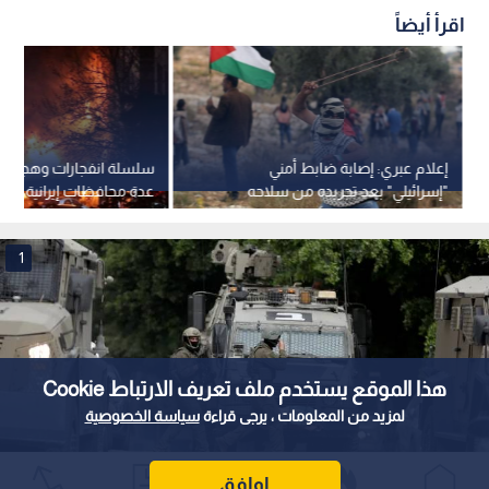
اقرأ أيضاً
إعلام عبري: إصابة ضابط أمني
سلسلة انفجارات وهجمات
"إسرائيلي" بعد تجريده من سلاحه
عدة محافظات إيرانية وتف
خلال تصدي الفلسطينيين لاقتحام
الدفاعات في طهران
قرية تل
1
هذا الموقع يستخدم ملف تعريف الارتباط Cookie
لمزيد من المعلومات ، يرجى قراءة
سياسة الخصوصية
اوافق