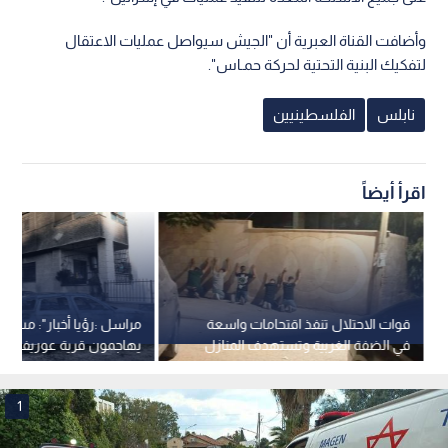
وأضافت القناة العبرية أن "الجيش سيواصل عمليات الاعتقال
لتفكيك البنية التحتية لحركة حمـاس".
نابلس
الفلسطينيين
اقرأ أيضاً
قوات الاحتلال تنفذ اقتحامات واسعة
مراسل :رؤيا أخبار": مست
في الضفة الغربية وتستهدف المنازل
يهاجمون قرية عوريف بنا
في قريوت وبيت فوريك
والمقررة الأممية تطالب ب
لحماية الفلسطينيين
1