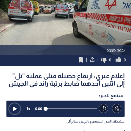
نجمة داوود
0
0
إعلام عبري: ارتفاع حصيلة قتلى عملية "تل"
إلى اثنين أحدهما ضابط برتبة رائد في الجيش
استمع للخبر:
1
x
0:00
ملاحظة: النص المسموع ناتج عن نظام آلي