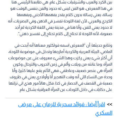
بين الكرد والعرب والشرقيات بشكل عام، هي طابعنا الرئيسي هنا
في هذا المعرض، هو الفن ليس له حدود والفن بنفس الوقت هو
رسالة، يعني رسالة بدون كلام يقدر يفهمها الأجنبي ويفهمها
الكردي والعربي، لأن لغة اللوحة تفسر في الذهن وفي البصريات، أنه
لا حدود يعني للفن، وأنا هنا في مدينة يعني اللغة الكردية لم أجد
صعوبة، لأنه اللوحة لا تحتاج إلى كلام تحتاج إلى تفسير ذهني".
وتتابع حديثها: أن "المعرض اسمه فولكلور معناها أنه أبحث في
الماضي، البيئة العربية والكردية أمازجها وتدخل في موضوعة اللوحة،
أني أكثر شيء يعني ركزت وهذا الشيء معروف عني عن موضوعات
المرأة، وما عانته من ويلات وألم في زمن الحروب والترحال وكون
المرأة هي عنصر ضعيف وعاطفي، فهي الألم يقع عليها كثيرا، وأنا
وحدة من النساء اللي أنه وقت التهجير أنا وأولادي يعني في ظروف
صعبة في القصف في الحصار في كذا، فكل هالأمور هذي اني نزلتها
على حكايات في داخل اللوحات عن المرأة العراقية بشكل عام
اقرأ أيضا : فوائد سحرية للرمان على مرضى
السكري