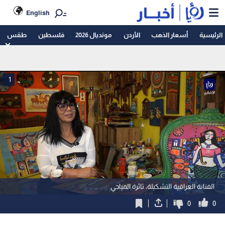
English
الرئيسية
أسعار الذهب
الأردن
مونديال 2026
فلسطين
طقس
1
الفنانة العراقية التشكيلة، ثائرة المياحي
0
0