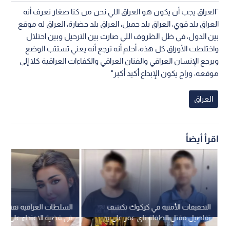
"العراق يجب أن يكون هو العراق اللي نحن من كنا صغار نعرف أنه
العراق بلد قوي، العراق بلد جميل، العراق بلد حضارة، العراق له موقع
بين الدول، في ظل الظروف اللي صارت بين الترحيل وبين احتلال
واختلطت الأوراق كل هذه، أحلم أنه ترجع أنه يعني تستتب الوضع
ويرجع الإنسان العراقي والفنان العراقي والكفاءات العراقية كلا إلى
موقعه، وراح يكون الإبداع أكيد أكبر"
العراق
اقرأ أيضاً
التحقيقات الأمنية في كركوك تكشف
السلطات العراقية تفتح تح
تفاصيل مقتل الطفلة ناي عمر على يد
في قضية الاعتداء على الد
قاصرين
فيروزة ببغداد