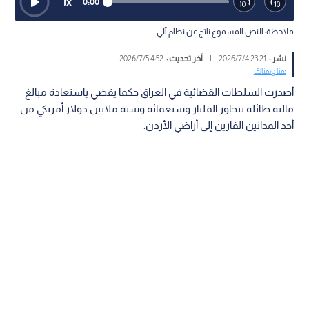
1
x
0:00
ملاحظة: النص المسموع ناتج عن نظام آلي
نشر :
23:21 2026/7/4
|
آخر تحديث :
4:52 2026/7/5
هنا وهناك
أصدرت السلطات القضائية في العراق حكما يقضي باستعادة مبالغ
مالية طائلة تتجاوز المليار وسبعمائة وستة ملايين دولار أمريكي من
أحد المدانين الفارين إلى أراضي الأردن.