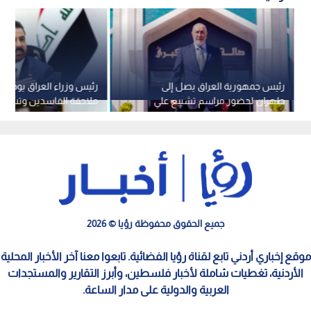
رئيس جمهورية العراق يصل إلى
رئيس وزراء العراق يوجه ب
طهران لحضور مراسم تشييع علي
ملاحقة الفاسدين وتسريع
خامنئي
التعدي على المال العام
جميع الحقوق محفوظة رؤيا © 2026
موقع إخباري أردني تابع لقناة رؤيا الفضائية. تابعوا معنا آخر الأخبار المحلية
الأردنية، تغطيات شاملة لأخبار فلسطين، وأبرز التقارير والمستجدات
العربية والدولية على مدار الساعة.