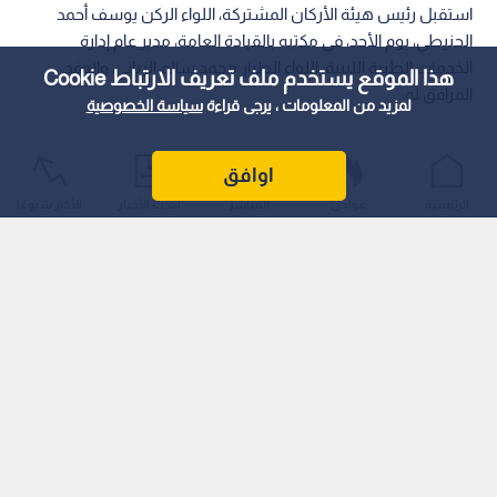
استقبل رئيس هيئة الأركان المشتركة، اللواء الركن يوسف أحمد
الحنيطي، يوم الأحد، في مكتبه بالقيادة العامة، مدير عام إدارة
الخدمات الطبية الليبية، اللواء الطيار محمد سالم الزياني، والوفد
هذا الموقع يستخدم ملف تعريف الارتباط Cookie
المرافق له.
لمزيد من المعلومات ، يرجى قراءة
سياسة الخصوصية
اوافق
الرئيسية
عواجل
المباشر
أحدث الأخبار
الأكثر شيوعًا
وبحث الجانبان أوجه التعاون والتنسيق المشترك بين القوات
المسلحة في البلدين الشقيقين، وسبل تطويرها وتعزيزها، لا سيما
في المجالات الطبية والتدريبية، بما يسهم في تبادل الخبرات، ورفع