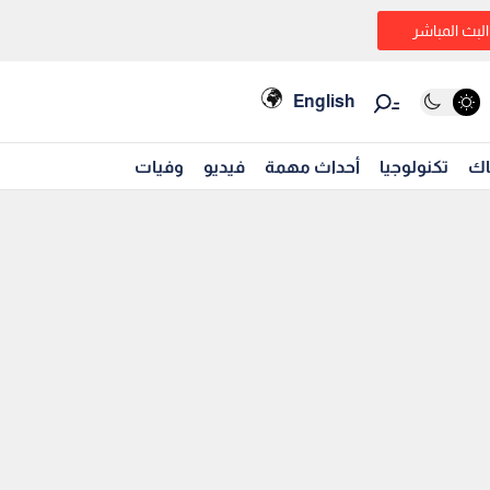
البث المباشر
English
اك
تكنولوجيا
أحداث مهمة
فيديو
وفيات