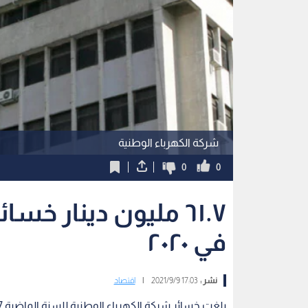
شركة الكهرباء الوطنية
0
0
٦١.٧ مليون دينار خس
في ٢٠٢٠
نشر :
17:03 2021/9/9
|
اقتصاد