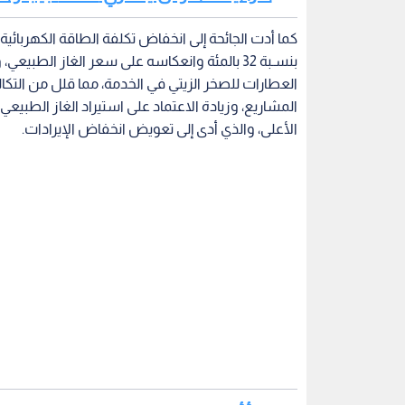
اقرأ أيضا : افتتاح مشروع دايهان لطاقة
وأشار التقرير كذلك إلى ضعـف تحصيلات فواتير الطاقة 
المدين، مما اضطر الشركة إلى اللجوء إلى الاقتراض م
لشركات التوليـد الخاص والطاقة المتجـددة، وبعض م
واليوم، افتتحت وزيرة الطاقة والثروة المعدنية الم
محافظة الطفيلة باستطاعة تبلغ حوالي 52 ميجاواط تنتج 155 جيجاواط ساعة سنويا.
وقالت الوزيرة زواتي في الافتتاح إن المشروع يجسد ال
الحسين بالتوجه نحو طاقة محلية مستدامة تحقق الاع