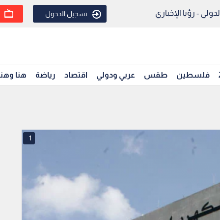
ولي - رؤيا الإخباري
تسجيل الدخول
فلسطين
طقس
عربي ودولي
اقتصاد
رياضة
هنا وهن
1