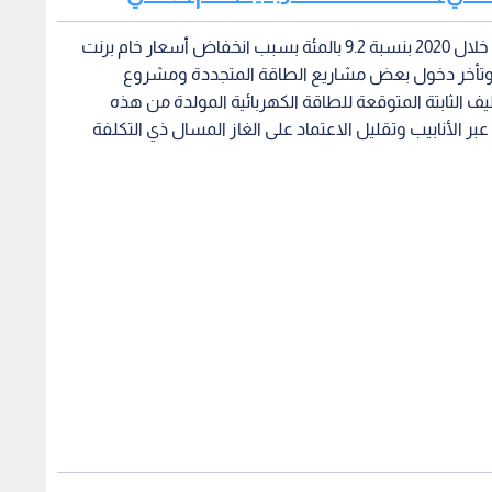
 الرياح في الطفيلة
الكهربائية، ما زاد العجز النقدي وأرصدة حسابات الجاري
ن البنوك المحلية وتأجيل سداد جزء من الفواتير المستحقة
ستحقات المتعهدين والمصاريف الإدارية والعمومية.
هندسة هالة زواتي مشروع شركة دايهان لطاقة الرياح المقام في
تزام الحكومة بتوجيهات صاحب الجلالة الملك عبدالله الثاني ابن
تماد على الذات وتسهم في تحقيق أهداف التنمية المستدامة.