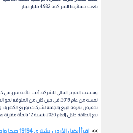
بلغت خسائرها المتراكمة 4.982 مليار دينار.
وبحسب التقرير المالي للشركة، أدت جائحة فيروس كور
تخفيض تعرفة البيع بالجملة لشركات توزيع الكهرباء و
بيع الطاقة خلال العام 2020 بنسبة 12 بالمئة مقارنة بعام 2019.
اقرأ أيضا : الأردن يشتري 19194 جيجا واط في الساعة طاقة كهربائية العام الماضي
بنسـبة 32 بالمئة وانعكاسه على سعر الغاز ال
العطارات للصخر الزيتي في الخدمة، مما قلل من التكال
المشاريع، وزيادة الاعتماد على استيراد الغاز الطبيعي 
الأعلى، والذي أدى إلى تعويض انخفاض الإيرادات.