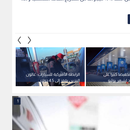
تخفيضا كبيرا على
الرابطة الأميركية للسيارات: غالون
بيان ص
د لشهر يوليو
البنزين يقفز إلى 4.5 دولار..
الكهرب
والولايات الديمقراطية الأعلى
للمشت
سعرا
1