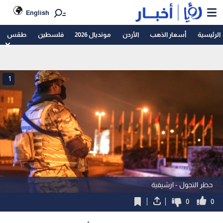
English
الرئيسية
أسعار الذهب
الأردن
مونديال 2026
فلسطين
طقس
1
حظر التجول - ارشيفية
0
0