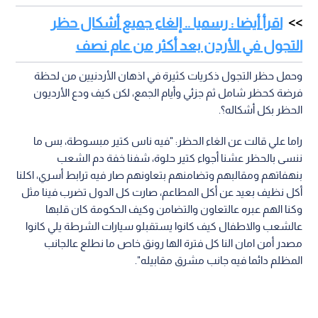
اقرأ أيضا : رسميا .. إلغاء جميع أشكال حظر
التجول في الأردن بعد أكثر من عام نصف
وحمل حظر التجول ذكريات كثيرة في اذهان الأردنيين من لحظة
فرضة كحظر شامل ثم جزئي وأيام الجمع، لكن كيف ودع الأرديون
الحظر بكل أشكاله؟.
راما علي قالت عن الغاء الحظر: "فيه ناس كتير مبسوطة، بس ما
ننسى بالحظر عشنا أجواء كتير حلوة، شفنا خفة دم الشعب
بنهفاتهم ومقالبهم وتضامنهم بتعاونهم صار فيه ترابط أسري، اكلنا
أكل نظيف بعيد عن أكل المطاعم، صارت كل الدول تضرب فينا مثل
وكنا الهم عبره عالتعاون والتضامن وكيف الحكومة كان قلبها
عالشعب والاطفال كيف كانوا يستقبلو سيارات الشرطة يلي كانوا
مصدر أمن امان النا كل فترة الها رونق خاص ما نطلع عالجانب
المظلم دائما فيه جانب مشرق مقابيله".