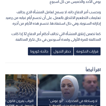
يومي الأحد والخميس من كل أسبوع.
وبحسب أمر الدفاع ذاته، لا يسمح لعامل المنشأة الذي يخالف
تعليمات التطعيم الالتحاق بالعمل، على أن تحسم أيام غيابه من رصيد
إجازاته السنوية، وفي حال استنفادها، تحسم هذه الأيام من أجره.
كما تضمن إغلاق المنشأة التي تخالف أحكام أمر الدفاع 32 إذا كانت
المخالفة للمرة الأولى، ولمدة أسبوعين في حال تكرار المخالفة.
قرارات الحكومة
حظر التجول
جائحة كورونا
اقرأ أيضاً
لا وساطة في المخدرات.. "أبو غوش"
النواب يقرون قانون المنا
تدعو لمعالجة شاملة وترثي "المجالي" -
المعدل لسنة 5