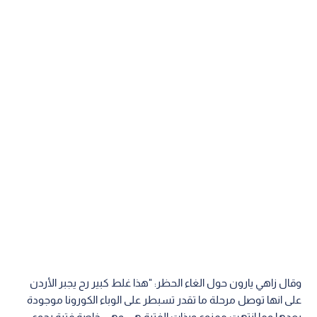
وقال زاهي يارون حول الغاء الحظر: "هذا غلط كبير رح يجبر الأردن
على انها توصل مرحلة ما تقدر تسبطر على الوباء الكورونا موجودة
بعدها وما انتهت ممنوع وبذات الفترة هي وهي خاصة فترة رجوع