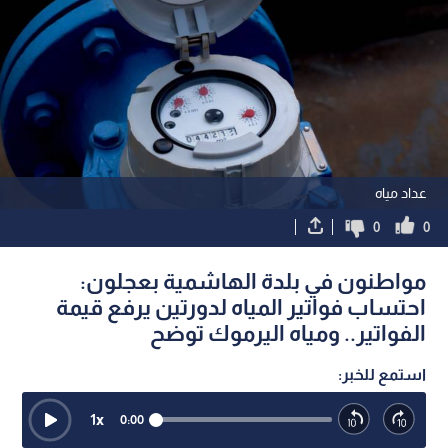
عداد مياه
0
0
مواطنون في بلدة الهاشمية بعجلون:
احتساب فواتير المياه لدورتين يرفع قيمة
الفواتير.. ومياه اليرموك توضح
استمع للخبر:
1
x
0:00