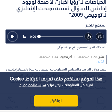
الحياصات لـ"رؤيا أخبار": لا صحة لوجود
إجابتين للسؤال نفسه بمبحث الإنجليزي
لـ'توجيهي 2009"
استمع للخبر:
1
x
0:00
ملاحظة: النص المسموع ناتج عن نظام آلي
نشر :
18:30 2026/7/28
|
آخر تحديث :
18:44 2026/7/28
الأردن
نفت وزارة التربية والتعليم، المعلومات الـمتداولة حول اعتماد إجابتين
للسؤال رقم (14) في امتحان مادة اللغة الإنجليزية لطلبة الشهادة
هذا الموقع يستخدم ملف تعريف الارتباط Cookie
الثانوية عن الفئة العمرية (مواليد 2009)، مؤكدة أن هذه الأنباء غير
لمزيد من المعلومات ، يرجى قراءة
سياسة الخصوصية
صحيحة وعارية عن الصحة تماما.
اوافق
الرئيسية
عواجل
المباشر
أحدث الأخبار
الأكثر شيوعًا