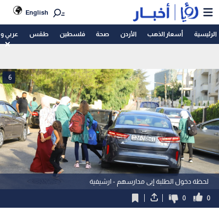
English
الرئيسية
أسعار الذهب
الأردن
صحة
فلسطين
طقس
عربي و
6
لحظة دخول الطلبة إبى مدارسهم - ارشيفية
0
0