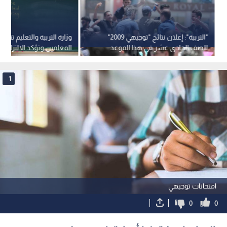
"التربية": إعلان نتائج "توجيهي 2009"
وزارة التربية والتعليم تنفي
للصف الحادي عشر في هذا الموعد
المعلمين وتؤكد الالتزام با
المدرسي
1
امتحانات توجيهي
0
0