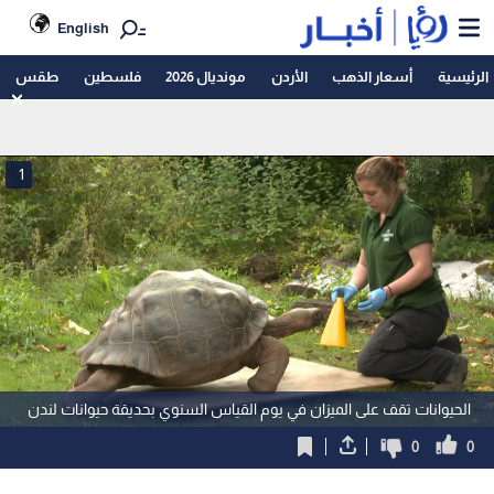
English
الرئيسية
أسعار الذهب
الأردن
مونديال 2026
فلسطين
طقس
1
الحيوانات تقف على الميزان في يوم القياس السنوي بحديقة حيوانات لندن
0
0