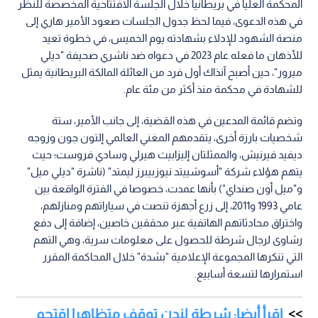
المحكمة العليا في بريطانيا خلال الجلسة الافتتاحية المخصصة للنظر
في هذه الدعوى، فيما لحظ جدول الجلسات صعود الأمير هاري إلى
منصة الشهود للإدلاء بشهادته يوم الخميس، في خطوة تعيد
للأذهان ما فعله عام 2023 في دعواه ضد ناشري صحيفة "ديلي
ميرور"، حين أصبح آنذاك أول فرد من العائلة المالكة البريطانية يمثل
للشهادة في محكمة منذ أكثر من مئة عام.
وتضم قائمة المدعين في هذه القضية، إلى جانب الأمير، ستة
شخصيات بارزة أخرى، يتقدمهم المغني العالمي إلتون جون وزوجه
ديفيد فيرنيش، والممثلتان إليزابيث هيرلي وسادي فروست؛ حيث
يتهم هؤلاء شركة "أسوشييتد نيوزبيبرز ليمتد" (ناشرة "ديلي ميل"
و"ميل أون صنداي") بأنها عمدت، خصوصا في الفترة الواقعة بين
عامي 1993 و2011، إلى زرع أجهزة تنصت في سياراتهم ومنازلهم،
واختراق محادثاتهم الهاتفية عبر محققين خاصين، إضافة إلى دفع
رشاوى لرجال شرطة للحصول على معلومات سرية، وهي التهم
التي تنكرها المجموعة الإعلامية "بشدة" خلال المحاكمة المقرر
استمرارها لتسعة أسابيع.
اقرأ أيضا: شرطة لندن توقف متظاهرا اقتحم