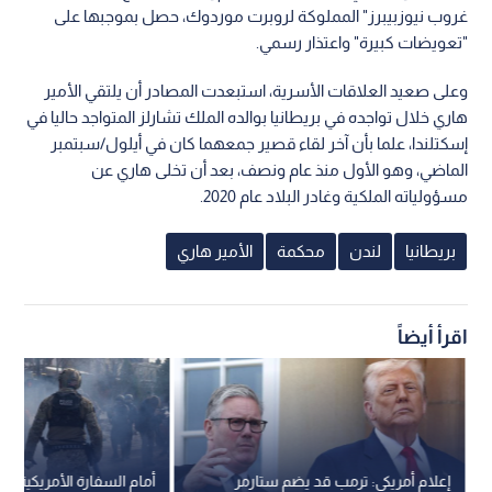
غروب نيوزبيبرز" المملوكة لروبرت موردوك، حصل بموجبها على
"تعويضات كبيرة" واعتذار رسمي.
وعلى صعيد العلاقات الأسرية، استبعدت المصادر أن يلتقي الأمير
هاري خلال تواجده في بريطانيا بوالده الملك تشارلز المتواجد حاليا في
إسكتلندا، علما بأن آخر لقاء قصير جمعهما كان في أيلول/سبتمبر
الماضي، وهو الأول منذ عام ونصف، بعد أن تخلى هاري عن
مسؤولياته الملكية وغادر البلاد عام 2020.
بريطانيا
لندن
محكمة
الأمير هاري
اقرأ أيضاً
إعلام أمريكي: ترمب قد يضم ستارمر
أمام السفارة الأمريكية.. و