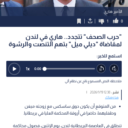
الأمير هاري
1
0
"حرب الصحف" تتجدد.. هاري في لندن
لمقاضاة "ديلي ميل" بتهم التنصت والرشوة
استمع للخبر:
1
x
0:00
ملاحظة: النص المسموع ناتج عن نظام آلي
نشر :
12:38 2026/1/19
|
هنا وهناك
من المتوقع أن يكون دوق ساسكس مع زوجته ميغن
وطفليهما، حاضرا في أروقة المحكمة العليا في بريطانيا.
تنطلق في العاصمة البريطانية لندن، يوم الإثنين، فصول محاكمة