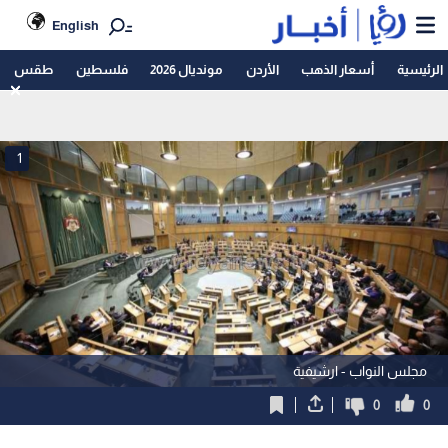
English
الرئيسية
أسعار الذهب
الأردن
مونديال 2026
فلسطين
طقس
1
مجلس النواب - ارشيفية
0
0