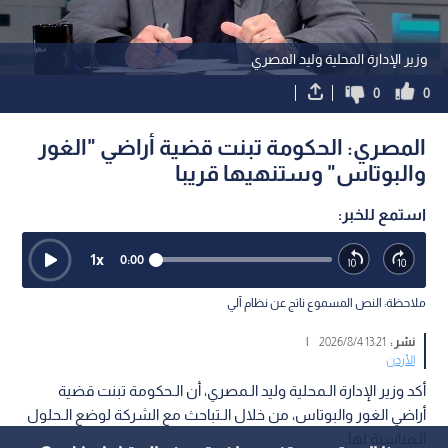
وزير الإدارة المحلية وليد المصري
0
0
المصري: الحكومة تبنت قضية أراضي "الغور
والبوتاس" وستنهيها قريبا
استمع للخبر:
1
x
0:00
ملاحظة: النص المسموع ناتج عن نظام آلي
نشر :
13:21 2026/8/4
|
الأردن
أكد وزير الإدارة الـمحلية وليد الـمصري، أن الـحكومة تبنت قضية
أراضي الغور والبوتاس، من خلال الـتباحث مع الشركة لوضع الـحلول
الـمناسبة لها.