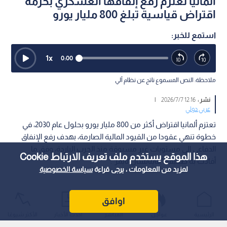
ألمانيا تعتزم رفع إنفاقها العسكري بحزمة
اقتراض قياسية تبلغ 800 مليار يورو
استمع للخبر:
1
x
0:00
ملاحظة: النص المسموع ناتج عن نظام آلي
نشر :
12:16 2026/7/7
|
عربي دولي
تعتزم ألمانيا اقتراض أكثر من 800 مليار يورو بحلول عام 2030، في
خطوة تنهي عقودا من القيود المالية الصارمة، بهدف رفع الإنفاق
الدفاعي إلى مستويات غير مسبوقة منذ الحرب الباردة، وفق ما
هذا الموقع يستخدم ملف تعريف الارتباط Cookie
أفادت به صحيفة "فاينانشال تايمز".
لمزيد من المعلومات ، يرجى قراءة
سياسة الخصوصية
اوافق
الرئيسية
عواجل
المباشر
أحدث الأخبار
الأكثر شيوعًا