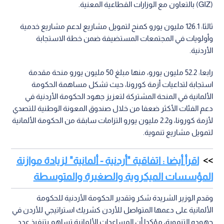
(GIZ) بالتعاون مع الوزارات القطاعية المعنية.
ثالثا: 126.1 مليون يورو كمنح لتمويل مشاريع لدعم مشاريع خدمية
وأولويات في المجتمعات المستضيفة ضمن خطة الاستجابة
الأردنية.
رابعا: 52.2 مليون يورو، منها مبلغ 50 مليون يورو منحة مقدمة
استجابة لتداعيات أزمة كورونا، حيث تشكل مساهمة الحكومة
الألمانية في المنحة المشتركة لتعزيز جهود الحكومة الأردنية في
دعم الفئات الأكثر ضعفا من خلال صندوق المعونة الوطنية للتصدي
لأزمة كورونا، و2.2 مليون يورو التزامات سابقة من الحكومة الألمانية
لتمويل مشاريع تنموية.
اقرأ أيضا : اتفاقية "أردنية - ألمانية" لزيادة موازنة
المؤسسات الميكروية والصغيرة والمتوسطة
وقدم الوزير الشريدة شكر وتقدير الحكومة الأردنية للحكومة
الألمانية على دعمها المتواصل للأردن كشريك استراتيجي للأردن في
جهوده التنموية، مؤكدا أن المساعدات الألمانية تساهم بتنفيذ عدد