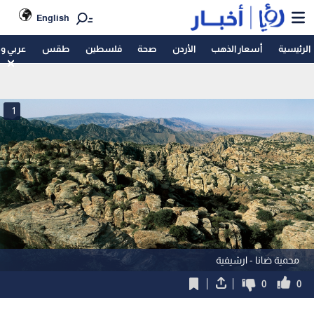
English
الرئيسية
أسعار الذهب
الأردن
صحة
فلسطين
طقس
عربي و
1
محمية ضانا - ارشيفية
0
0