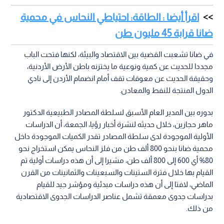
اقرأ أيضا : الطاقة: احتياطي النحاس في محمية
ضانا قرابة 45 مليون طن
في ضانا تشعبت القضية بين الاقتصاد والبيئة، لكنها فتحت الباب
مجددا للحديث عن كمية ونوعية ما يختزنه باطن الأرض الأردنية،
وحقيقة الحديث عن معوقات تقف أمام انضمام الأردن إلى نادي
الدول المنتجة للنفط والمعادن.
بدوره بين المدير العام الأسبق لسلطة المصادر الطبيعية الدكتور
ماهر حجازين، خلال حديثه لنشرة أخبار رؤيا، الجمعة، أن الدراسات
الأولية الموجودة لدى سلطة المصادر تقدر الكميات الموجودة داخل
محمية ضانا بنحو 800 ألف طن من فلز النحاس يمكن استخراج نحو
80% أي 600 إلى 800 ألف طن، مشيرا إلى أن هذه دراسات أولية تم
القيام بها خلال فترة الستينات والسبعينات والثمانينات من القرن
الماضي، لافتا إلى أن هذه دراسات مبدئية ومؤشر جيد للقيام
بدراسات جدوى معمقة تشمل عناصر الدراسات الجدوى الاقتصادية
من ذلك.