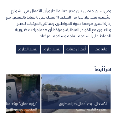
وفي سياق متصل، بين مدير صيانة الطرق أن الأعمال في الشوارع
الرئيسية تنفذ ليلا بدءا من الساعة 11 مساء حتى 6 صباحا بالتنسيق مع
إدارة السير، موجها دعوة للمواطنين وسائقي المركبات للصبر
والتعاون مع الكوادر الميدانية، ومؤكدا أن هذه إجراءات ضرورية
للحفاظ على السلامة العامة وسلامة المركبات.
امانة عمان
أعمال صيانة
تعبيد طرق
تعبيد الطرق
اقرأ أيضاً
الأشغال : بدء أعمال صيانة طريق
"رؤية عمان" تؤكد متابعة
معان - البادية السبت
النظافة.. وتدعو للإبلاغ عب
الرسمية