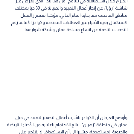
الكبرى خلال استضافته في برنامج "من هنا نبدأ" الذي يعرض عبر
شاشة "رؤيا"، عن إنجاز أعمال التعبيد والصيانة في 39 حيا بمختلف
مناطق العاصمة منذ بداية العام الحالي، مؤكدا استمرار العمل
لاستكمال بقية الأحياء عبر العطاءات المختصة وكوادر الأمانة، رغم
التحديات الناجمة عن اتساع مساحة عمان وشبكة شوارعها.
وأوضح العرجان أن الكوادر باشرت أعمال التجهيز لتعبيد حي جبل
عمان في منطقة "زهران"، ببالغ الاهتمام باعتباره من الأحياء التاريخية
والحيوية المستهدفة، مشيرا إلى أن الاستهداف لا يقتصر على