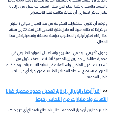
وأضاف أن القيمة المقدرة بالأسعار الحالية للنحاس ناهز 8500 دولار،
والقيمة والمقدرة لهذا الخام الذي يمكن استخراجه تصل من 5 إلى 6
مليار دولار، لافتا إلى أن هناك تكاليف لهذا الاستدراج.
وتوقع أن تكون استثمارات الحكومة من هذا المجال حوالي 3 مليار
دولار إذا تم ذلك، مبينا أنه خلال فترة التعدين التي تمتد 20 إلى سنة،
هذا ارقام تعتبر أولية والمطلوب دراسة معمقة وتفصيلية في هذا
المجال.
وحول تأخر في البدء في المشروع واستغلال الموارد الطبيعي في
محمية ضانا، قال حجازين إن المحمية أنشئت النصف الأول من
تسعينات القرن الماضي واستكملت في نهاية التسعينات، ومنذ ذلك
الحين لم تستطع سلطة المصادر الطبيعية من إجراء أي دراسات
داخل المحمية.
اقرأ أيضا : الإيراني لرؤيا: تعديل حدود محمية ضانا
انتهاك ولا مليارات من النحاس فيها
واعتبر حجازين أن قرار الحكومة الحالي باقتطاع باقتطاع أي جزء منها،