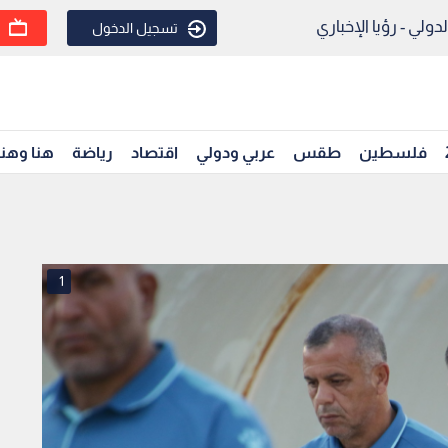
ولي - رؤيا الإخباري
تسجيل الدخول
فلسطين
طقس
عربي ودولي
اقتصاد
رياضة
هنا وهن
1