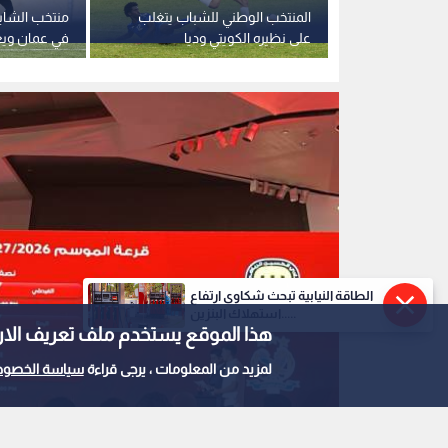
قرعة موسم 2026-2027: مواجهات نارية وقرارات تاريخية في الكرة الأردنية
0
0
الطاقة النيابية تبحث شكاوى ارتفاع
استهلاك البنزين.....
هذا الموقع يستخدم ملف تعريف الارتباط e
تاريخية في الكرة الأردني
لمزيد من المعلومات ، يرجى قراءة
سياسة الخصوص
استمع للخبر: