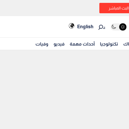
البث المباشر
English
اك
تكنولوجيا
أحداث مهمة
فيديو
وفيات