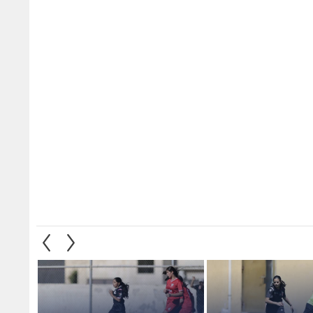
ات ينهي تحضيراته
نادي الاتحاد يبتعد بصدارة الدوري
هل دخل
در إلى إندونيسيا
الأردني للناشئات لكرة القدم
المواج
1